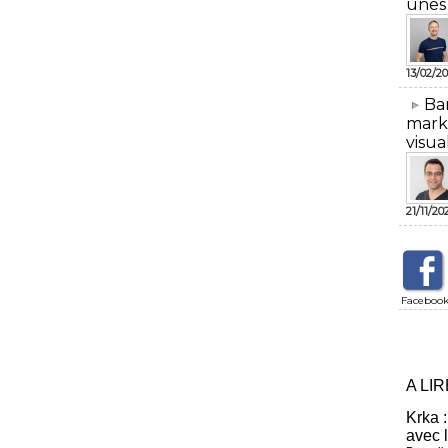
unes
13/02/20
​Ba
mark
visua
21/11/20
Faceboo
A LI
Krka :
avec 