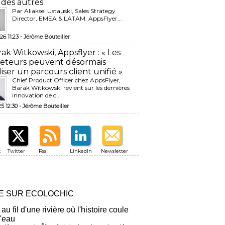
 des autres
Par Aliaksei Ustauski, Sales Strategy
Director, EMEA & LATAM, AppsFlyer...
26 11:23 -
Jérôme Bouteiller
rak Witkowski, Appsflyer : « Les
eteurs peuvent désormais
liser un parcours client unifié »
Chief Product Officer chez AppsFlyer, ​
Barak Witkowski revient sur les dernières
innovation de c...
25 12:30 -
Jérôme Bouteiller
k
Twitter
Rss
LinkedIn
Newsletter
RE SUR ECOLOCHIC
 au fil d'une rivière où l'histoire coule
l'eau