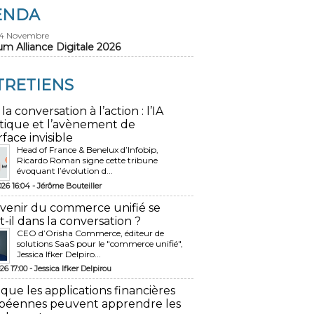
ENDA
24 Novembre
um Alliance Digitale 2026
TRETIENS
 la conversation à l’action : l’IA
tique et l’avènement de
rface invisible
Head of France & Benelux d’Infobip,
Ricardo Roman signe cette tribune
évoquant l’évolution d...
026 16:04 -
Jérôme Bouteiller
avenir du commerce unifié se
t-il dans la conversation ?
CEO d’Orisha Commerce, éditeur de
solutions SaaS pour le "commerce unifié",
Jessica Ifker Delpiro...
26 17:00 -
Jessica Ifker Delpirou
 que les applications financières
péennes peuvent apprendre les