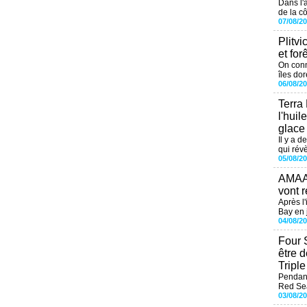
Dans l'
de la cô
07/08/2
Plitvi
et for
On conn
îles dor
06/08/2
Terra
l'huil
glace
Il y a d
qui révè
05/08/2
AMAAL
vont r
Après l
Bay en j
04/08/2
Four 
être 
Tripl
Pendant
Red Sea
03/08/2