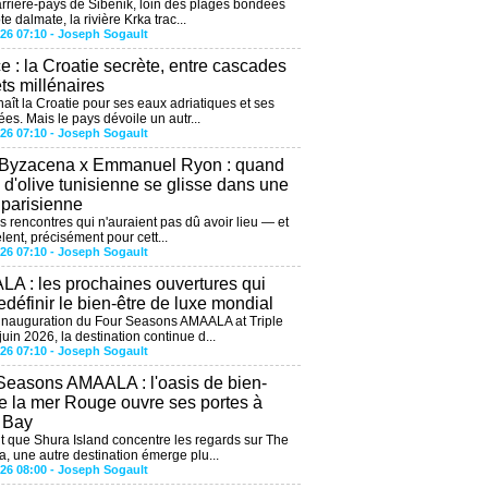
arrière-pays de Šibenik, loin des plages bondées
te dalmate, la rivière Krka trac...
026 07:10 -
Joseph Sogault
ce : la Croatie secrète, entre cascades
êts millénaires
aît la Croatie pour ses eaux adriatiques et ses
ées. Mais le pays dévoile un autr...
026 07:10 -
Joseph Sogault
 Byzacena x Emmanuel Ryon : quand
e d'olive tunisienne se glisse dans une
 parisienne
es rencontres qui n'auraient pas dû avoir lieu — et
lent, précisément pour cett...
026 07:10 -
Joseph Sogault
A : les prochaines ouvertures qui
edéfinir le bien-être de luxe mondial
'inauguration du Four Seasons AMAALA at Triple
uin 2026, la destination continue d...
026 07:10 -
Joseph Sogault
Seasons AMAALA : l'oasis de bien-
de la mer Rouge ouvre ses portes à
e Bay
 que Shura Island concentre les regards sur The
, une autre destination émerge plu...
026 08:00 -
Joseph Sogault