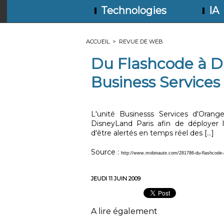
Technologies
IA
ACCUEIL
>
REVUE DE WEB
Du Flashcode à D
Business Services
L'unité Businesss Services d'Orange
DisneyLand Paris afin de déployer 
d'être alertés en temps réel des [...]
Source :
http://www.mobinaute.com/281786-du-flashcode-a
JEUDI 11 JUIN 2009
A lire également