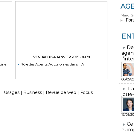
AG
Mardi 
For
EN
​De
agen
VENDREDI 24 JANVIER 2025 - 09:39
l’inte
cine
Rôle des Agents Autonomes dans l’IA
06/05/2
L’
|
Usages
|
Business
|
Revue de web
|
Focus
joue-
17/03/20
​Ce
euro