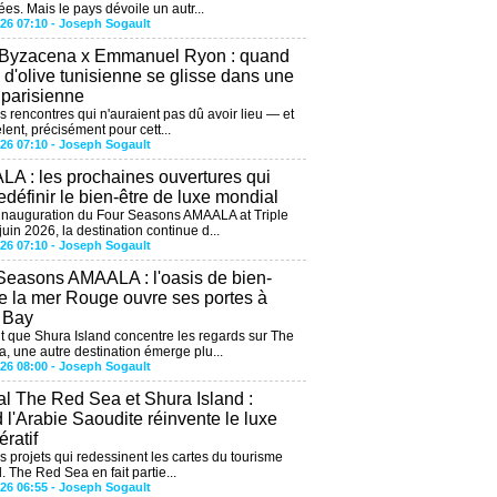
ées. Mais le pays dévoile un autr...
026 07:10 -
Joseph Sogault
 Byzacena x Emmanuel Ryon : quand
e d'olive tunisienne se glisse dans une
 parisienne
es rencontres qui n'auraient pas dû avoir lieu — et
lent, précisément pour cett...
026 07:10 -
Joseph Sogault
A : les prochaines ouvertures qui
edéfinir le bien-être de luxe mondial
'inauguration du Four Seasons AMAALA at Triple
uin 2026, la destination continue d...
026 07:10 -
Joseph Sogault
Seasons AMAALA : l'oasis de bien-
de la mer Rouge ouvre ses portes à
e Bay
 que Shura Island concentre les regards sur The
, une autre destination émerge plu...
026 08:00 -
Joseph Sogault
al The Red Sea et Shura Island :
 l'Arabie Saoudite réinvente le luxe
ratif
es projets qui redessinent les cartes du tourisme
. The Red Sea en fait partie...
026 06:55 -
Joseph Sogault