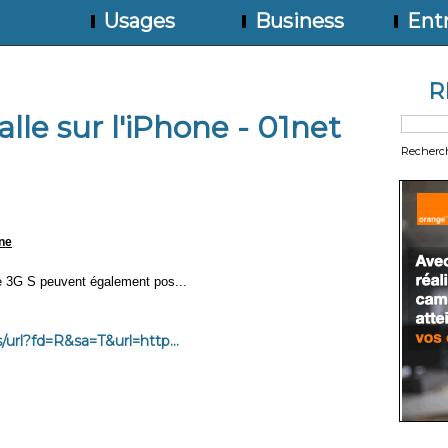
Usages
Business
Entr
R
alle sur l'iPhone - 01net
Recherc
one
e 3G S peuvent également pos...
url?fd=R&sa=T&url=http...