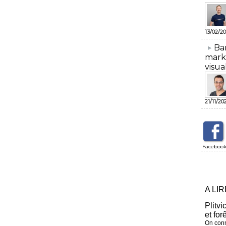
13/02/20
​Ba
mark
visua
21/11/20
Faceboo
A LI
Plitvi
et for
On conn