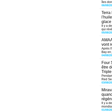
îles dor
06/08/2
Terra
l'huil
glace
Il y a d
qui révè
05/08/2
AMAAL
vont r
Après l
Bay en j
04/08/2
Four 
être 
Tripl
Pendant
Red Sea
03/08/2
Mirav
quand
régéné
Il y a d
mondial
01/08/2