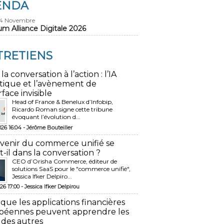
ENDA
24 Novembre
um Alliance Digitale 2026
TRETIENS
 la conversation à l’action : l’IA
tique et l’avènement de
rface invisible
Head of France & Benelux d’Infobip,
Ricardo Roman signe cette tribune
évoquant l’évolution d...
026 16:04 -
Jérôme Bouteiller
avenir du commerce unifié se
t-il dans la conversation ?
CEO d’Orisha Commerce, éditeur de
solutions SaaS pour le "commerce unifié",
Jessica Ifker Delpiro...
26 17:00 -
Jessica Ifker Delpirou
 que les applications financières
péennes peuvent apprendre les
 des autres