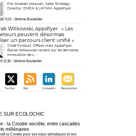
Par Aliaksei Ustauski, Sales Strategy
Director, EMEA & LATAM, AppsFlyer...
26 11:23 -
Jérôme Bouteiller
rak Witkowski, Appsflyer : « Les
eteurs peuvent désormais
liser un parcours client unifié »
Chief Product Officer chez AppsFlyer, ​
Barak Witkowski revient sur les dernières
innovation de c...
25 12:30 -
Jérôme Bouteiller
k
Twitter
Rss
LinkedIn
Newsletter
RE SUR ECOLOCHIC
ce : la Croatie secrète, entre cascades
êts millénaires
aît la Croatie pour ses eaux adriatiques et ses