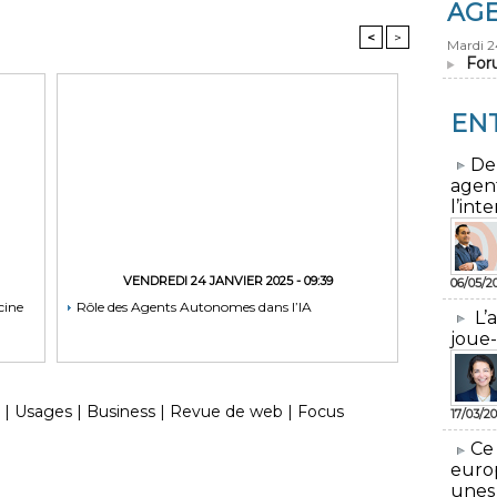
AG
<
>
Mardi 
For
EN
​De
agen
l’inte
VENDREDI 24 JANVIER 2025 - 09:39
06/05/2
cine
Rôle des Agents Autonomes dans l’IA
L’
joue-
|
Usages
|
Business
|
Revue de web
|
Focus
17/03/20
​Ce
euro
unes