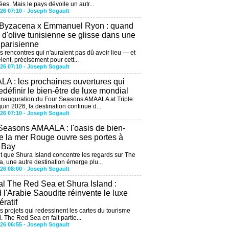
ées. Mais le pays dévoile un autr...
026 07:10 -
Joseph Sogault
 Byzacena x Emmanuel Ryon : quand
e d'olive tunisienne se glisse dans une
 parisienne
es rencontres qui n'auraient pas dû avoir lieu — et
lent, précisément pour cett...
026 07:10 -
Joseph Sogault
A : les prochaines ouvertures qui
edéfinir le bien-être de luxe mondial
'inauguration du Four Seasons AMAALA at Triple
uin 2026, la destination continue d...
026 07:10 -
Joseph Sogault
Seasons AMAALA : l'oasis de bien-
de la mer Rouge ouvre ses portes à
e Bay
 que Shura Island concentre les regards sur The
, une autre destination émerge plu...
026 08:00 -
Joseph Sogault
al The Red Sea et Shura Island :
 l'Arabie Saoudite réinvente le luxe
ratif
es projets qui redessinent les cartes du tourisme
. The Red Sea en fait partie...
026 06:55 -
Joseph Sogault