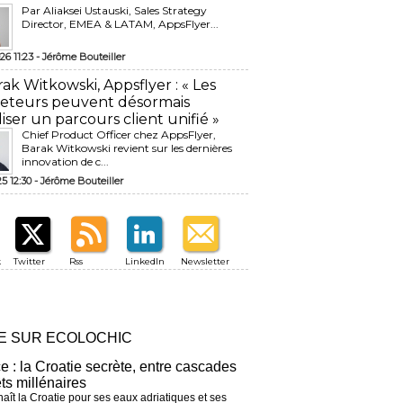
Par Aliaksei Ustauski, Sales Strategy
Director, EMEA & LATAM, AppsFlyer...
26 11:23 -
Jérôme Bouteiller
rak Witkowski, Appsflyer : « Les
eteurs peuvent désormais
liser un parcours client unifié »
Chief Product Officer chez AppsFlyer, ​
Barak Witkowski revient sur les dernières
innovation de c...
25 12:30 -
Jérôme Bouteiller
k
Twitter
Rss
LinkedIn
Newsletter
RE SUR ECOLOCHIC
ce : la Croatie secrète, entre cascades
êts millénaires
aît la Croatie pour ses eaux adriatiques et ses