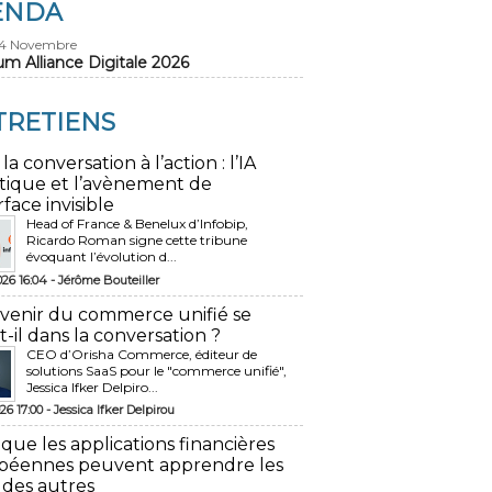
ENDA
24 Novembre
um Alliance Digitale 2026
TRETIENS
 la conversation à l’action : l’IA
tique et l’avènement de
rface invisible
Head of France & Benelux d’Infobip,
Ricardo Roman signe cette tribune
évoquant l’évolution d...
026 16:04 -
Jérôme Bouteiller
avenir du commerce unifié se
t-il dans la conversation ?
CEO d’Orisha Commerce, éditeur de
solutions SaaS pour le "commerce unifié",
Jessica Ifker Delpiro...
26 17:00 -
Jessica Ifker Delpirou
 que les applications financières
péennes peuvent apprendre les
 des autres