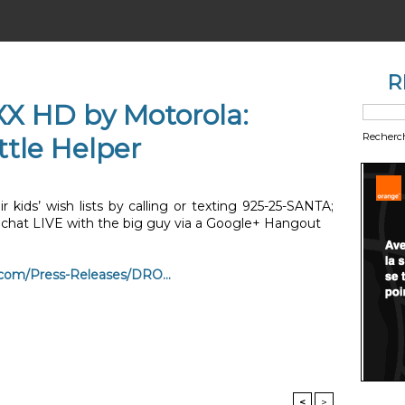
R
 HD by Motorola:
Recherc
ttle Helper
ir kids’ wish lists by calling or texting 925-25-SANTA;
to chat LIVE with the big guy via a Google+ Hangout
.com/Press-Releases/DRO...
<
>