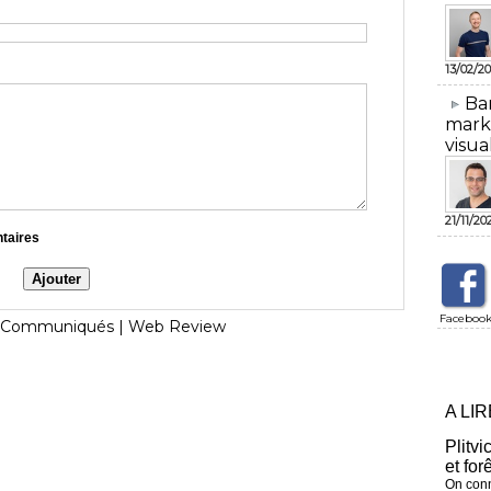
13/02/20
​Ba
mark
visua
21/11/20
ntaires
Faceboo
Communiqués
|
Web Review
A LI
Plitvi
et for
On conn