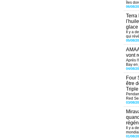
îles dor
06/08/2
Terra
l'huil
glace
Il y a d
qui révè
05/08/2
AMAAL
vont r
Après l
Bay en j
04/08/2
Four 
être 
Tripl
Pendant
Red Sea
03/08/2
Mirav
quand
régéné
Il y a d
mondial
01/08/2