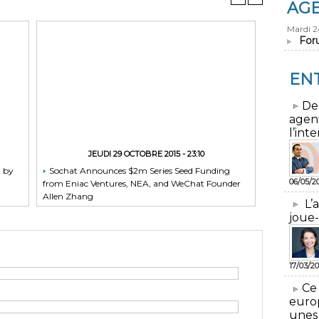
AG
Mardi 
For
EN
​De
agen
l’inte
JEUDI 29 OCTOBRE 2015 - 23:10
t by
Sochat Announces $2m Series Seed Funding
06/05/2
from Eniac Ventures, NEA, and WeChat Founder
Allen Zhang
L’
joue-
17/03/20
​Ce
euro
unes