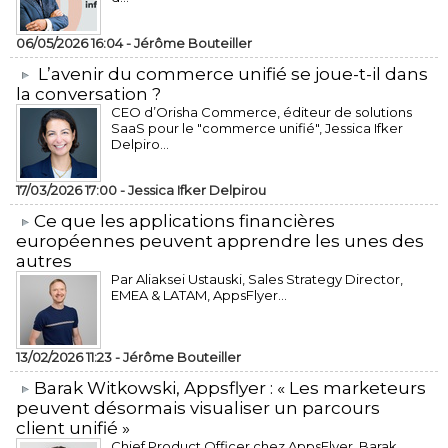
06/05/2026 16:04 -
Jérôme Bouteiller
L’avenir du commerce unifié se joue-t-il dans
la conversation ?
CEO d’Orisha Commerce, éditeur de solutions
SaaS pour le "commerce unifié", Jessica Ifker
Delpiro...
17/03/2026 17:00 -
Jessica Ifker Delpirou
​Ce que les applications financières
européennes peuvent apprendre les unes des
autres
Par Aliaksei Ustauski, Sales Strategy Director,
EMEA & LATAM, AppsFlyer...
13/02/2026 11:23 -
Jérôme Bouteiller
​Barak Witkowski, Appsflyer : « Les marketeurs
peuvent désormais visualiser un parcours
client unifié »
Chief Product Officer chez AppsFlyer, ​Barak