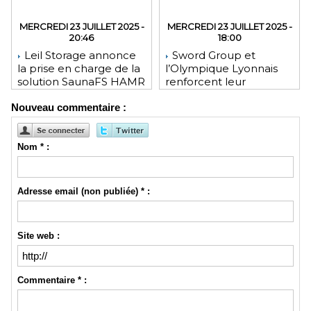
MERCREDI 23 JUILLET 2025 -
MERCREDI 23 JUILLET 2025 -
20:46
18:00
Leil Storage annonce
Sword Group et
la prise en charge de la
l’Olympique Lyonnais
solution SaunaFS HAMR
renforcent leur
pour une capacité de
engagement mutuel
Nouveau commentaire :
stockage accrue lors
des déploiements sur
site
Nom * :
Adresse email (non publiée) * :
Site web :
Commentaire * :