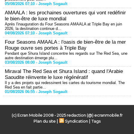
05/08/2026 07:10 -
Joseph Sogault
AMAALA : les prochaines ouvertures qui vont redéfinir
le bien-être de luxe mondial
Après l'inauguration du Four Seasons AMAALA at Triple Bay en juin
2026, la destination continue d...
04/08/2026 07:10 -
Joseph Sogault
Four Seasons AMAALA : l'oasis de bien-être de la mer
Rouge ouvre ses portes à Triple Bay
Pendant que Shura Island concentre les regards sur The Red Sea, une
autre destination émerge plu...
03/08/2026 08:00 -
Joseph Sogault
Miraval The Red Sea et Shura Island : quand l'Arabie
Saoudite réinvente le luxe régénératif
Il y a des projets qui redessinent les cartes du tourisme mondial. The
Red Sea en fait partie...
01/08/2026 06:55 -
Joseph Sogault
(c) Ecran Mobile 2008 - 2025 redaction (@) ecranmobile.fr
|
|
Plan du site
Syndication
Tags