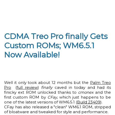
CDMA Treo Pro finally Gets
Custom ROMs; WM6.5.1
Now Available!
Well it only took about 12 months but the
Palm Treo
Pro
(
full review
)
finally
caved in today and had its
finicky ext ROM unlocked thanks to
cmonex
and the
first custom ROM by
CFay
, which just happens to be
one of the latest versions of WM6.5.1 (
Build 23409
).
CFay has also released a "clean" WM6.1 ROM, stripped
of bloatware and tweaked for style and performance.