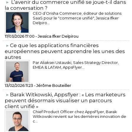
L’avenir du commerce unifié se joue-t-il dans
la conversation ?
CEO d’Orisha Commerce, éditeur de solutions
SaaS pour le "commerce unifié", Jessica Ifker
Delpiro...
17/03/2026 17:00 -
Jessica Ifker Delpirou
​Ce que les applications financières
européennes peuvent apprendre les unes des
autres
Par Aliaksei Ustauski, Sales Strategy Director,
EMEA & LATAM, AppsFlyer...
13/02/2026 11:23 -
Jérôme Bouteiller
​Barak Witkowski, Appsflyer : « Les marketeurs
peuvent désormais visualiser un parcours
client unifié »
Chief Product Officer chez AppsFlyer, ​Barak
Witkowski revient sur les dernières innovation de
c...