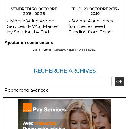
VENDREDI 30 OCTOBRE
JEUDI 29 OCTOBRE 2015 -
2015 - 00:26
23:10
Mobile Value Added
Sochat Announces
Services (MVAS) Market
$2m Series Seed
by Solution, by End
Funding from Eniac
User, by Vertical, & by
Ventures, NEA, and
Ajouter un commentaire
Geography - Global
WeChat Founder Allen
Forecast and Analysis to
Zhang
Veille Twitter
|
Communiqués
|
Web Review
2020 - Reportlinker
Review
RECHERCHE ARCHIVES
Recherche avancée