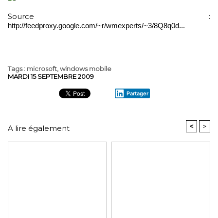
Source :
http://feedproxy.google.com/~r/wmexperts/~3/8Q8q0d...
Tags
:
microsoft
,
windows mobile
MARDI 15 SEPTEMBRE 2009
Partager
<
>
A lire également