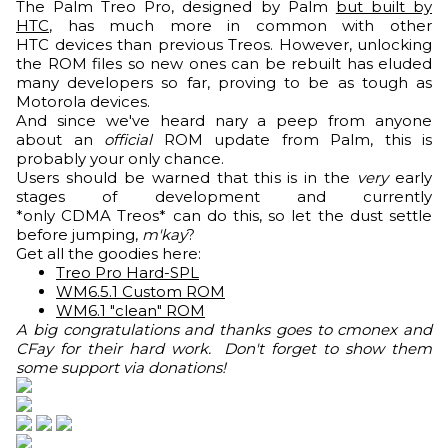
The Palm Treo Pro, designed by Palm
but built by
HTC
, has much more in common with other
HTC devices than previous Treos. However, unlocking
the ROM files so new ones can be rebuilt has eluded
many developers so far, proving to be as tough as
Motorola devices.
And since we've heard nary a peep from anyone
about an
official
ROM update from Palm, this is
probably your only chance.
Users should be warned that this is in the
very
early
stages of development and currently
*only CDMA Treos* can do this, so let the dust settle
before jumping,
m'kay
?
Get all the goodies here:
Treo Pro Hard-SPL
WM6.5.1 Custom ROM
WM6.1 "clean" ROM
A big congratulations and thanks goes to cmonex and
CFay for their hard work. Don't forget to show them
some support
via donations!