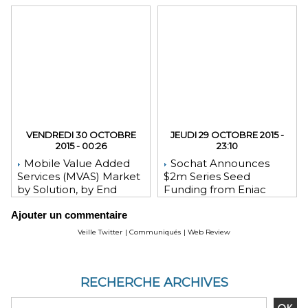
VENDREDI 30 OCTOBRE
JEUDI 29 OCTOBRE 2015 -
2015 - 00:26
23:10
Mobile Value Added
Sochat Announces
Services (MVAS) Market
$2m Series Seed
by Solution, by End
Funding from Eniac
User, by Vertical, & by
Ventures, NEA, and
Ajouter un commentaire
Geography - Global
WeChat Founder Allen
Forecast and Analysis to
Zhang
Veille Twitter
|
Communiqués
|
Web Review
2020 - Reportlinker
Review
RECHERCHE ARCHIVES