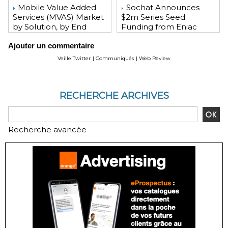
Mobile Value Added
Sochat Announces
Services (MVAS) Market
$2m Series Seed
by Solution, by End
Funding from Eniac
User, by Vertical, & by
Ventures, NEA, and
Ajouter un commentaire
Geography - Global
WeChat Founder Allen
Forecast and Analysis to
Zhang
Veille Twitter
|
Communiqués
|
Web Review
2020 - Reportlinker
Review
RECHERCHE ARCHIVES
Recherche avancée