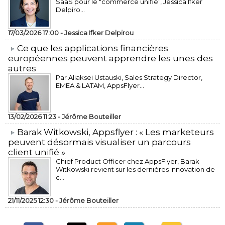
SaaS pour le "commerce unifié", Jessica Ifker
Delpiro...
17/03/2026 17:00 -
Jessica Ifker Delpirou
​Ce que les applications financières
européennes peuvent apprendre les unes des
autres
Par Aliaksei Ustauski, Sales Strategy Director,
EMEA & LATAM, AppsFlyer...
13/02/2026 11:23 -
Jérôme Bouteiller
​Barak Witkowski, Appsflyer : « Les marketeurs
peuvent désormais visualiser un parcours
client unifié »
Chief Product Officer chez AppsFlyer, ​Barak
Witkowski revient sur les dernières innovation de
c...
21/11/2025 12:30 -
Jérôme Bouteiller