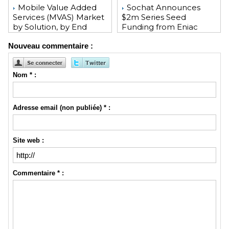
Mobile Value Added
Sochat Announces
Services (MVAS) Market
$2m Series Seed
by Solution, by End
Funding from Eniac
User, by Vertical, & by
Ventures, NEA, and
Nouveau commentaire :
Geography - Global
WeChat Founder Allen
Forecast and Analysis to
Zhang
2020 - Reportlinker
Review
Nom * :
Adresse email (non publiée) * :
Site web :
Commentaire * :