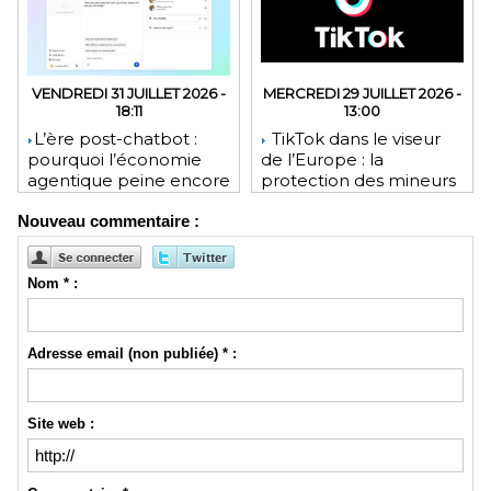
VENDREDI 31 JUILLET 2026 -
MERCREDI 29 JUILLET 2026 -
18:11
13:00
​L’ère post-chatbot :
TikTok dans le viseur
pourquoi l’économie
de l’Europe : la
agentique peine encore
protection des mineurs
à tenir ses promesses
pourrait lui coûter une
Nouveau commentaire :
financières
lourde amende
Nom * :
Adresse email (non publiée) * :
Site web :