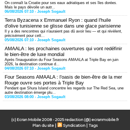
On connaît la Croatie pour ses eaux adriatiques et ses îles dorées.
Mais le pays dévoile un autr...
06/08/2026 07:10 -
Joseph Sogault
Terra Byzacena x Emmanuel Ryon : quand l'huile
d'olive tunisienne se glisse dans une glace parisienne
Il y a des rencontres qui n'auraient pas dû avoir lieu — et qui révèlent,
précisément pour cett...
05/08/2026 07:10 -
Joseph Sogault
AMAALA : les prochaines ouvertures qui vont redéfinir
le bien-être de luxe mondial
Après l'inauguration du Four Seasons AMAALA at Triple Bay en juin
2026, la destination continue d...
04/08/2026 07:10 -
Joseph Sogault
Four Seasons AMAALA : l'oasis de bien-être de la mer
Rouge ouvre ses portes à Triple Bay
Pendant que Shura Island concentre les regards sur The Red Sea, une
autre destination émerge plu...
03/08/2026 08:00 -
Joseph Sogault
(c) Ecran Mobile 2008 - 2025 redaction (@) ecranmobile.fr
|
|
Plan du site
Syndication
Tags