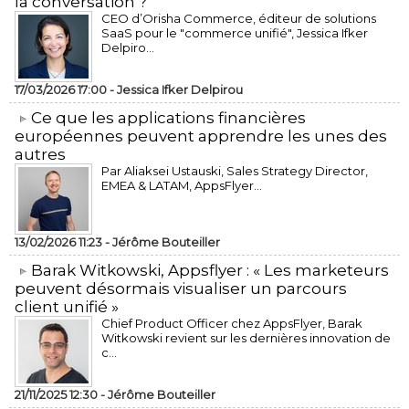
la conversation ?
CEO d’Orisha Commerce, éditeur de solutions
SaaS pour le "commerce unifié", Jessica Ifker
Delpiro...
17/03/2026 17:00 -
Jessica Ifker Delpirou
​Ce que les applications financières
européennes peuvent apprendre les unes des
autres
Par Aliaksei Ustauski, Sales Strategy Director,
EMEA & LATAM, AppsFlyer...
13/02/2026 11:23 -
Jérôme Bouteiller
​Barak Witkowski, Appsflyer : « Les marketeurs
peuvent désormais visualiser un parcours
client unifié »
Chief Product Officer chez AppsFlyer, ​Barak
Witkowski revient sur les dernières innovation de
c...
21/11/2025 12:30 -
Jérôme Bouteiller