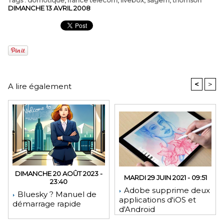
Tags
:
domotique
,
france telecom
,
livebox
,
sagem
,
thomson
DIMANCHE 13 AVRIL 2008
<
>
A lire également
DIMANCHE 20 AOÛT 2023 -
MARDI 29 JUIN 2021 - 09:51
23:40
Adobe supprime deux
Bluesky ? Manuel de
applications d'iOS et
démarrage rapide
d'Android