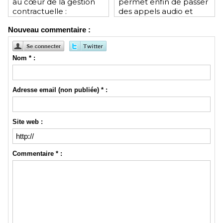
au cœur de la gestion
permet enfin de passer
contractuelle :
des appels audio et
révolution ou mutation
vidéo depuis le
Nouveau commentaire :
pour les juristes ?
navigateur
Nom * :
Adresse email (non publiée) * :
Site web :
Commentaire * :