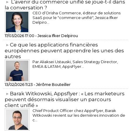
L’avenir du commerce unifié se joue-t-il dans
la conversation ?
CEO d’Orisha Commerce, éditeur de solutions
SaaS pour le "commerce unifié", Jessica Ifker
Delpiro...
17/03/2026 17:00 -
Jessica Ifker Delpirou
​Ce que les applications financières
européennes peuvent apprendre les unes des
autres
Par Aliaksei Ustauski, Sales Strategy Director,
EMEA & LATAM, AppsFlyer...
13/02/2026 11:23 -
Jérôme Bouteiller
​Barak Witkowski, Appsflyer : « Les marketeurs
peuvent désormais visualiser un parcours
client unifié »
Chief Product Officer chez AppsFlyer, ​Barak
Witkowski revient sur les dernières innovation de
c...