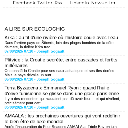
Facebook
Twitter
Rss
LinkedIn
Newsletter
A LIRE SUR ECOLOCHIC
Krka : au fil d'une rivière où l'histoire coule avec l'eau
Dans l'arrière-pays de Šibenik, loin des plages bondées de la côte
dalmate, la rivière Krka trac...
07/08/2026 07:10 -
Joseph Sogault
Plitvice : la Croatie secrète, entre cascades et forêts
millénaires
On connaît la Croatie pour ses eaux adriatiques et ses îles dorées.
Mais le pays dévoile un autr...
06/08/2026 07:10 -
Joseph Sogault
Terra Byzacena x Emmanuel Ryon : quand l'huile
d'olive tunisienne se glisse dans une glace parisienne
Il y a des rencontres qui n'auraient pas dû avoir lieu — et qui révèlent,
précisément pour cett...
05/08/2026 07:10 -
Joseph Sogault
AMAALA : les prochaines ouvertures qui vont redéfinir
le bien-être de luxe mondial
Après l'inauguration du Four Seasons AMAALA at Triple Bay en juin