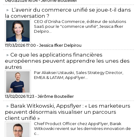
06/05/2026 16:04 -
Jérôme Bouteiller
L’avenir du commerce unifié se joue-t-il dans
la conversation ?
CEO d’Orisha Commerce, éditeur de solutions
SaaS pour le "commerce unifié", Jessica Ifker
Delpiro...
17/03/2026 17:00 -
Jessica Ifker Delpirou
​Ce que les applications financières
européennes peuvent apprendre les unes des
autres
Par Aliaksei Ustauski, Sales Strategy Director,
EMEA & LATAM, AppsFlyer...
13/02/2026 11:23 -
Jérôme Bouteiller
​Barak Witkowski, Appsflyer : « Les marketeurs
peuvent désormais visualiser un parcours
client unifié »
Chief Product Officer chez AppsFlyer, ​Barak
Witkowski revient sur les dernières innovation de
c...