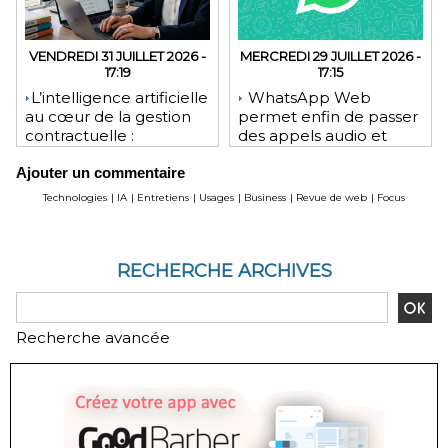
VENDREDI 31 JUILLET 2026 -
MERCREDI 29 JUILLET 2026 -
17:19
17:15
​L’intelligence artificielle
WhatsApp Web
au cœur de la gestion
permet enfin de passer
contractuelle :
des appels audio et
révolution ou mutation
vidéo depuis le
Ajouter un commentaire
pour les juristes ?
navigateur
Technologies
|
IA
|
Entretiens
|
Usages
|
Business
|
Revue de web
|
Focus
RECHERCHE ARCHIVES
Recherche avancée