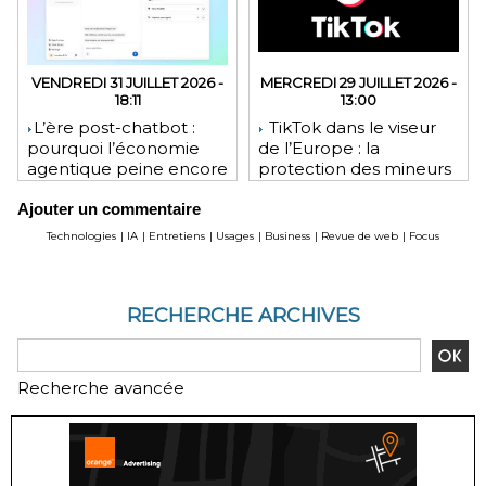
VENDREDI 31 JUILLET 2026 -
MERCREDI 29 JUILLET 2026 -
18:11
13:00
​L’ère post-chatbot :
TikTok dans le viseur
pourquoi l’économie
de l’Europe : la
agentique peine encore
protection des mineurs
à tenir ses promesses
pourrait lui coûter une
Ajouter un commentaire
financières
lourde amende
Technologies
|
IA
|
Entretiens
|
Usages
|
Business
|
Revue de web
|
Focus
RECHERCHE ARCHIVES
Recherche avancée