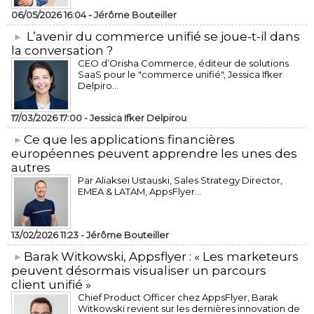
06/05/2026 16:04 -
Jérôme Bouteiller
L’avenir du commerce unifié se joue-t-il dans
la conversation ?
CEO d’Orisha Commerce, éditeur de solutions
SaaS pour le "commerce unifié", Jessica Ifker
Delpiro...
17/03/2026 17:00 -
Jessica Ifker Delpirou
​Ce que les applications financières
européennes peuvent apprendre les unes des
autres
Par Aliaksei Ustauski, Sales Strategy Director,
EMEA & LATAM, AppsFlyer...
13/02/2026 11:23 -
Jérôme Bouteiller
​Barak Witkowski, Appsflyer : « Les marketeurs
peuvent désormais visualiser un parcours
client unifié »
Chief Product Officer chez AppsFlyer, ​Barak
Witkowski revient sur les dernières innovation de