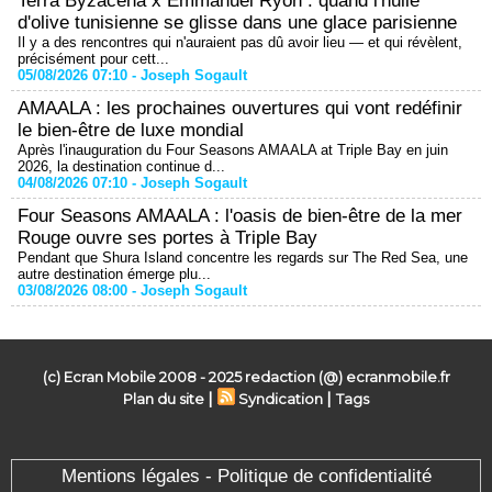
Terra Byzacena x Emmanuel Ryon : quand l'huile
d'olive tunisienne se glisse dans une glace parisienne
Il y a des rencontres qui n'auraient pas dû avoir lieu — et qui révèlent,
précisément pour cett...
05/08/2026 07:10 -
Joseph Sogault
AMAALA : les prochaines ouvertures qui vont redéfinir
le bien-être de luxe mondial
Après l'inauguration du Four Seasons AMAALA at Triple Bay en juin
2026, la destination continue d...
04/08/2026 07:10 -
Joseph Sogault
Four Seasons AMAALA : l'oasis de bien-être de la mer
Rouge ouvre ses portes à Triple Bay
Pendant que Shura Island concentre les regards sur The Red Sea, une
autre destination émerge plu...
03/08/2026 08:00 -
Joseph Sogault
(c) Ecran Mobile 2008 - 2025 redaction (@) ecranmobile.fr
|
|
Plan du site
Syndication
Tags
Mentions légales - Politique de confidentialité