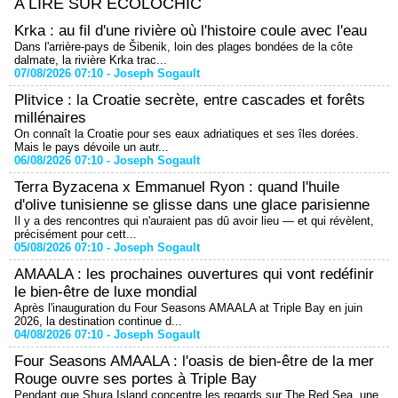
A LIRE SUR ECOLOCHIC
Krka : au fil d'une rivière où l'histoire coule avec l'eau
Dans l'arrière-pays de Šibenik, loin des plages bondées de la côte
dalmate, la rivière Krka trac...
07/08/2026 07:10 -
Joseph Sogault
Plitvice : la Croatie secrète, entre cascades et forêts
millénaires
On connaît la Croatie pour ses eaux adriatiques et ses îles dorées.
Mais le pays dévoile un autr...
06/08/2026 07:10 -
Joseph Sogault
Terra Byzacena x Emmanuel Ryon : quand l'huile
d'olive tunisienne se glisse dans une glace parisienne
Il y a des rencontres qui n'auraient pas dû avoir lieu — et qui révèlent,
précisément pour cett...
05/08/2026 07:10 -
Joseph Sogault
AMAALA : les prochaines ouvertures qui vont redéfinir
le bien-être de luxe mondial
Après l'inauguration du Four Seasons AMAALA at Triple Bay en juin
2026, la destination continue d...
04/08/2026 07:10 -
Joseph Sogault
Four Seasons AMAALA : l'oasis de bien-être de la mer
Rouge ouvre ses portes à Triple Bay
Pendant que Shura Island concentre les regards sur The Red Sea, une