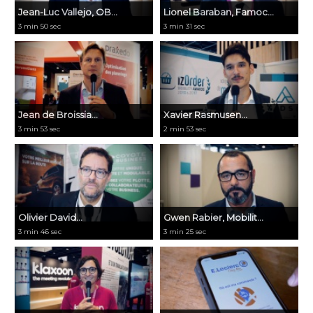
Jean-Luc Vallejo, OB...
Lionel Baraban, Famoc...
3 min 50 sec
3 min 31 sec
Jean de Broissia...
Xavier Rasmusen...
3 min 53 sec
2 min 53 sec
Olivier David...
Gwen Rabier, Mobilit...
3 min 46 sec
3 min 25 sec