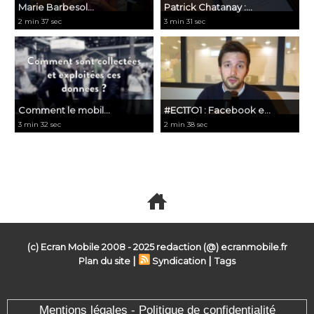
Marie Barbesol...
​Patrick Chatanay :...
2 min 37 sec
3 min 31 sec
​Comment le mobil...
#EC1TO1 : Facebook e...
3 min 32 sec
2 min 38 sec
Voir toutes les vidéos
(c) Ecran Mobile 2008 - 2025 redaction (@) ecranmobile.fr
|
|
Plan du site
Syndication
Tags
Mentions légales - Politique de confidentialité