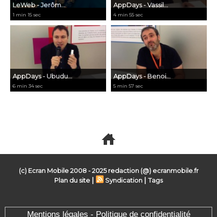
LeWeb - Jerôm...
AppDays - Vassil...
1 min 15 sec
4 min 55 sec
AppDays - Ubudu...
AppDays - Benoi...
6 min 34 sec
5 min 57 sec
Voir toutes les vidéos
(c) Ecran Mobile 2008 - 2025 redaction (@) ecranmobile.fr
|
|
Plan du site
Syndication
Tags
Mentions légales - Politique de confidentialité