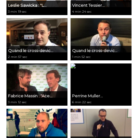
Leslie Sawicka : "L...
Vincent Tessier...
3 min 19 sec
4 min 24 sec
Quand le cross-devic...
Quand le cross-devic...
2 min 57 sec
1 min 52 sec
Fabrice Massin : "Ace...
Perrine Muller...
3 min 12 sec
6 min 22 sec