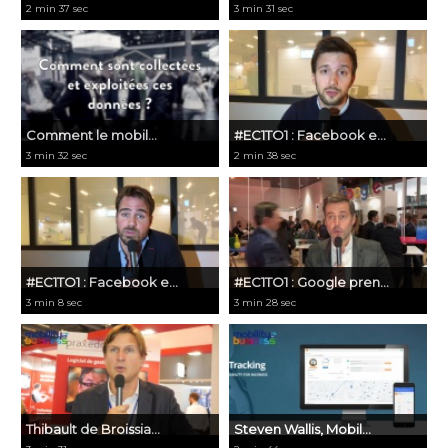
2 min 37 sec
3 min 31 sec
​Comment le mobil...
#EC1TO1 : Facebook e...
3 min 32 sec
2 min 38 sec
#EC1TO1 : Facebook e...
#EC1TO1 : Google pren...
3 min 8 sec
3 min 28 sec
Thibault de Broissia...
Steven Wallis, Mobil...