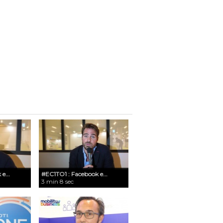
e...
#EC1TO1 : Facebook e...
3 min 8 sec