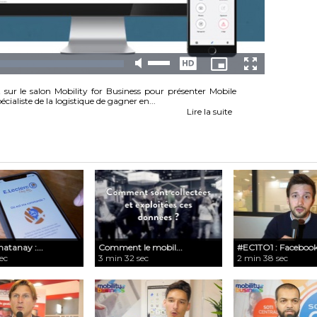
t sur le salon Mobility for Business pour présenter Mobile
ialiste de la logistique de gagner en...
Lire la suite
hatanay :...
​Comment le mobil...
#EC1TO1 : Facebook 
ec
3 min 32 sec
2 min 38 sec