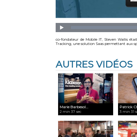
co-fondateur de Mobile IT, Steven Wallis étai
Tracking, une solution Saas permettant aux spéc
AUTRES VIDÉOS
Marie Barbesol...
​Patrick C
2 min 37 sec
3 min 31 s