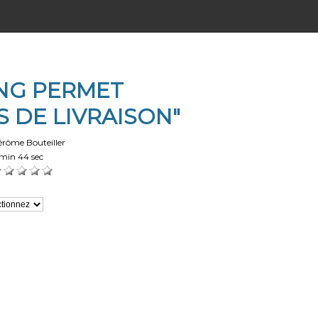
ING PERMET
 DE LIVRAISON"
érôme Bouteiller
min 44 sec