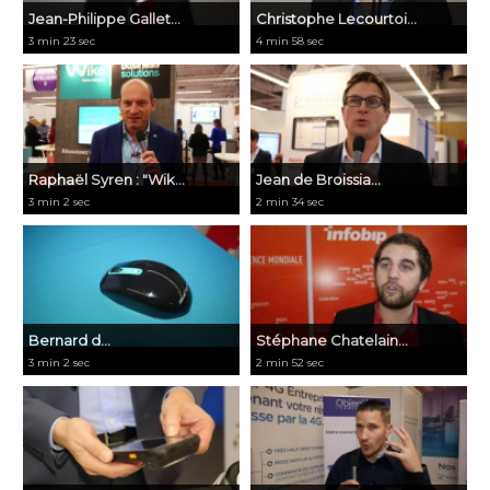
Jean-Philippe Gallet...
Christophe Lecourtoi...
3 min 23 sec
4 min 58 sec
Raphaël Syren : "Wik...
Jean de Broissia...
3 min 2 sec
2 min 34 sec
Bernard d...
Stéphane Chatelain...
3 min 2 sec
2 min 52 sec