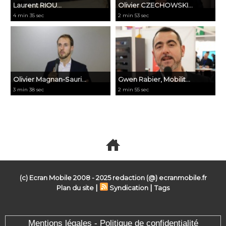
Laurent RIOU...
Olivier CZECHOWSKI...
4 min 35 sec
2 min 53 sec
Olivier Magnan-Sauri...
Gwen Rabier, Mobilit...
3 min 38 sec
2 min 55 sec
Voir toutes les vidéos
(c) Ecran Mobile 2008 - 2025 redaction (@) ecranmobile.fr
|
|
Plan du site
Syndication
Tags
Mentions légales - Politique de confidentialité