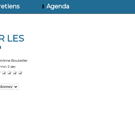
etiens
Agenda
R LES
"
érôme Bouteiller
min 2 sec