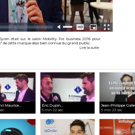
ren était sur le salon Mobility For business 2016 pour
les" de cette marque déjà bien connue du grand public...
Lire la suite
ri Maurice...
Eric Dupin...
Jean-Philippe Gallet
sec
5 min 22 sec
3 min 23 sec