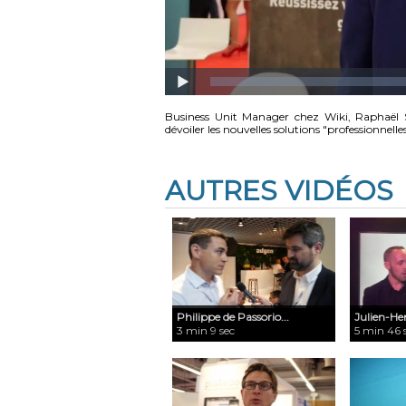
Business Unit Manager chez Wiki, Raphaël Sy
dévoiler les nouvelles solutions "professionnel
AUTRES VIDÉOS
Philippe de Passorio...
Julien-Hen
3 min 9 sec
5 min 46 