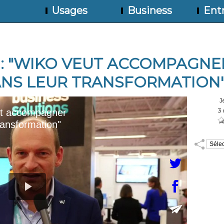
Usages
Business
Entr
: "WIKO VEUT ACCOMPAGNE
ANS LEUR TRANSFORMATION
Auteur :
J
Durée :
3 
Notez :