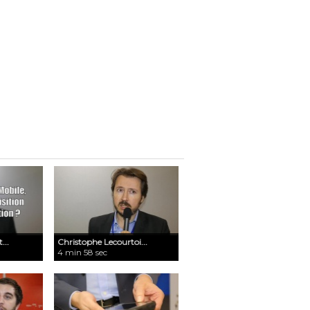
...
Christophe Lecourtoi...
4 min 58 sec