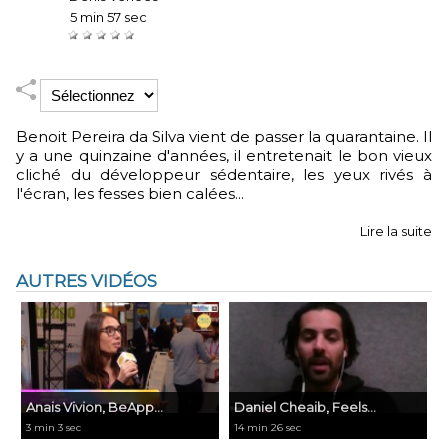
Durée :
5 min 57 sec
Notez :
Benoit Pereira da Silva vient de passer la quarantaine. Il
y a une quinzaine d'années, il entretenait le bon vieux
cliché du développeur sédentaire, les yeux rivés à
l'écran, les fesses bien calées...
Lire la suite
AUTRES VIDÉOS
Anais Vivion, BeApp...
Daniel Cheaib, Feels...
3 min 3 sec
14 min 26 sec