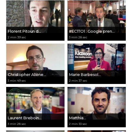
Florent Pitoun d...
#EC1TO1 : Google pren...
2 min 39 sec
3 min 28 sec
Christopher Allène...
Marie Barbesol...
3 min 49 sec
2 min 37 sec
Laurent Breboin...
Matthia...
3 min 28 sec
2 min 33 sec