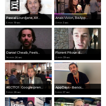
Pascal Lourdjane, XX...
Anais Vivion, BeApp...
5 min 19 sec
3 min 3 sec
Daniel Cheaib, Feels...
Florent Pitoun d...
14 min 26 sec
2 min 39 sec
#EC1TO1 : Google pren...
AppDays - Benoi...
3 min 28 sec
5 min 57 sec