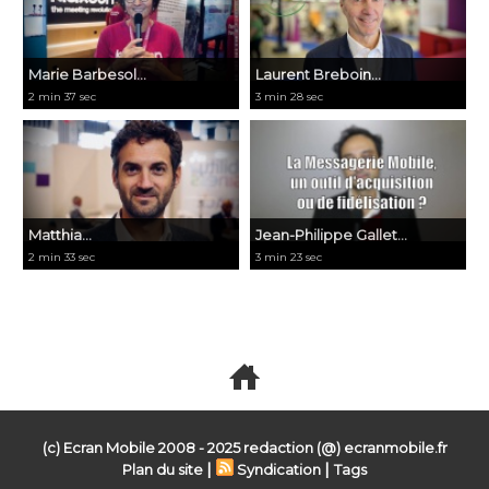
Marie Barbesol...
Laurent Breboin...
2 min 37 sec
3 min 28 sec
Matthia...
Jean-Philippe Gallet...
2 min 33 sec
3 min 23 sec
Voir toutes les vidéos
(c) Ecran Mobile 2008 - 2025 redaction (@) ecranmobile.fr
|
|
Plan du site
Syndication
Tags