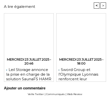
<
>
A lire également
MERCREDI 23 JUILLET 2025 -
MERCREDI 23 JUILLET 2025 -
20:46
18:00
Leil Storage annonce
Sword Group et
la prise en charge de la
l’Olympique Lyonnais
solution SaunaFS HAMR
renforcent leur
pour une capacité de
engagement mutuel
Ajouter un commentaire
stockage accrue lors
des déploiements sur
Veille Twitter
|
Communiqués
|
Web Review
site