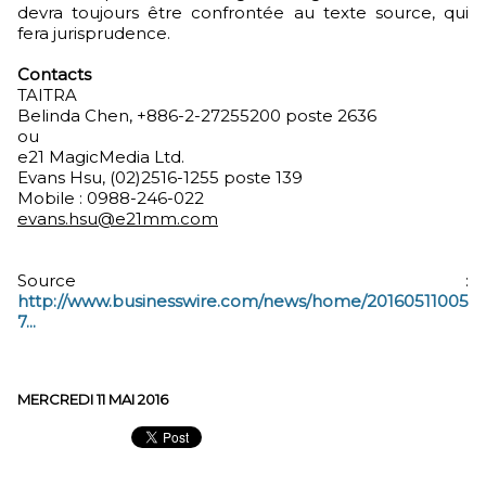
devra toujours être confrontée au texte source, qui
fera jurisprudence.
Contacts
TAITRA
Belinda Chen, +886-2-27255200 poste 2636
ou
e21 MagicMedia Ltd.
Evans Hsu, (02)2516-1255 poste 139
Mobile : 0988-246-022
evans.hsu@e21mm.com
Source :
http://www.businesswire.com/news/home/20160511005
7...
MERCREDI 11 MAI 2016