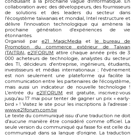
conduisant à la prochaine vague d’informatique. En
collaboration avec des développeurs, des fournisseurs
de solutions et des leaders du secteur dans
l’écosystème taïwanais et mondial, Intel restructure et
délivre l’innovation technologique qui amènera la
prochaine génération d’expériences de vie
étonnantes.
Organisé par
e21 MagicMedia
et
le bureau de
Promotion du commerce extérieur de Taïwan
(TAITRA)
,
e21FORUM
attire chaque année près de 3
000 acheteurs de technologie, analystes du secteur
des TI, décideurs d'entreprise, ingénieurs, étudiants,
investisseurs et médias internationaux ; l‘événement
est non seulement une plateforme qui facilite la
communication entre les partenaires de l‘écosystème,
mais aussi un indicateur de nouvelle technologie !
L’entrée du
e21FORUM
est gratuite, inscrivez-vous
jusqu’au 17 mai pour tenter de gagner un prix « early-
bird » ! Visitez le site pour les inscriptions à l’adresse :
www.e21forum.com.tw
Le texte du communiqué issu d’une traduction ne doit
d’aucune manière être considéré comme officiel. La
seule version du communiqué qui fasse foi est celle du
communiqué dans sa langue d’origine. La traduction