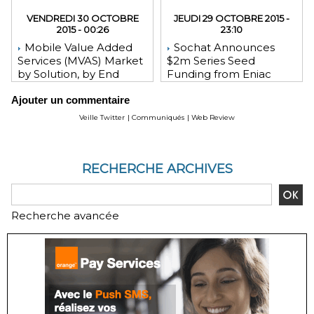
VENDREDI 30 OCTOBRE
JEUDI 29 OCTOBRE 2015 -
2015 - 00:26
23:10
Mobile Value Added
Sochat Announces
Services (MVAS) Market
$2m Series Seed
by Solution, by End
Funding from Eniac
User, by Vertical, & by
Ventures, NEA, and
Ajouter un commentaire
Geography - Global
WeChat Founder Allen
Forecast and Analysis to
Zhang
Veille Twitter
|
Communiqués
|
Web Review
2020 - Reportlinker
Review
RECHERCHE ARCHIVES
Recherche avancée