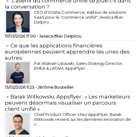
L’avenir du commerce unifié se joue-t-il dans
la conversation ?
CEO d’Orisha Commerce, éditeur de solutions
SaaS pour le "commerce unifié", Jessica Ifker
Delpiro...
17/03/2026 17:00 -
Jessica Ifker Delpirou
​Ce que les applications financières
européennes peuvent apprendre les unes des
autres
Par Aliaksei Ustauski, Sales Strategy Director,
EMEA & LATAM, AppsFlyer...
13/02/2026 11:23 -
Jérôme Bouteiller
​Barak Witkowski, Appsflyer : « Les marketeurs
peuvent désormais visualiser un parcours
client unifié »
Chief Product Officer chez AppsFlyer, ​Barak
Witkowski revient sur les dernières innovation de
c...