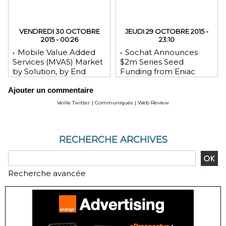
VENDREDI 30 OCTOBRE
JEUDI 29 OCTOBRE 2015 -
2015 - 00:26
23:10
Mobile Value Added
Sochat Announces
Services (MVAS) Market
$2m Series Seed
by Solution, by End
Funding from Eniac
User, by Vertical, & by
Ventures, NEA, and
Ajouter un commentaire
Geography - Global
WeChat Founder Allen
Forecast and Analysis to
Zhang
Veille Twitter
|
Communiqués
|
Web Review
2020 - Reportlinker
Review
RECHERCHE ARCHIVES
Recherche avancée