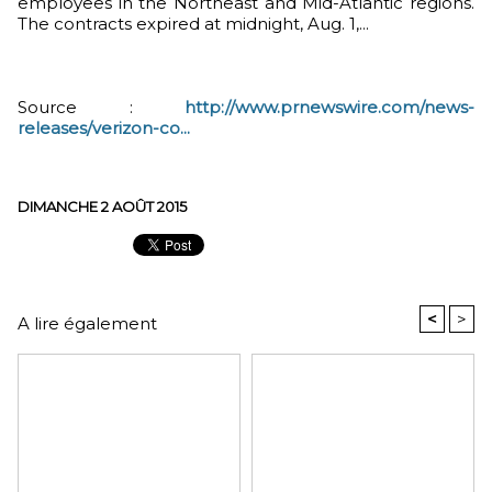
employees in the Northeast and Mid-Atlantic regions.
The contracts expired at midnight, Aug. 1,...
Source :
http://www.prnewswire.com/news-
releases/verizon-co...
DIMANCHE 2 AOÛT 2015
<
>
A lire également