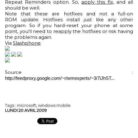
Repeat Reminders option. So,
apply this fix
, and all
should be well.
Note that these are hotfixes and not a full-on
ROM update. Hotfixes install just like any other
program. So if you hard-reset your phone at some
point, you'll need to reapply the hotfixes or risk having
the problems again.
Via
Slashphone
Source :
http://feedproxy.google.com/~r/wmexperts/~3/7iJhST...
Tags
:
microsoft
,
windows mobile
LUNDI 20 AVRIL 2009