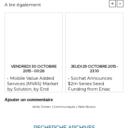
<
>
A lire également
VENDREDI 30 OCTOBRE
JEUDI 29 OCTOBRE 2015 -
2015 - 00:26
23:10
Mobile Value Added
Sochat Announces
Services (MVAS) Market
$2m Series Seed
by Solution, by End
Funding from Eniac
User, by Vertical, & by
Ventures, NEA, and
Ajouter un commentaire
Geography - Global
WeChat Founder Allen
Forecast and Analysis to
Zhang
Veille Twitter
|
Communiqués
|
Web Review
2020 - Reportlinker
Review
RECHERCHE ARCHIVES