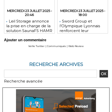
MERCREDI 23 JUILLET 2025 -
MERCREDI 23 JUILLET 2025 -
20:46
18:00
Leil Storage annonce
Sword Group et
la prise en charge de la
l’Olympique Lyonnais
solution SaunaFS HAMR
renforcent leur
pour une capacité de
engagement mutuel
Ajouter un commentaire
stockage accrue lors
des déploiements sur
Veille Twitter
|
Communiqués
|
Web Review
site
RECHERCHE ARCHIVES
Recherche avancée