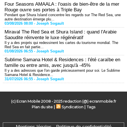
Four Seasons AMAALA : l'oasis de bien-être de la mer
Rouge ouvre ses portes à Triple Bay
Pendant que Shura Island concentre les regards sur The Red Sea, une
autre destination émerge plu...
03/08/2026 08:00 -
Joseph Sogault
Miraval The Red Sea et Shura Island : quand l'Arabie
Saoudite réinvente le luxe régénératif
Il y a des projets qui redessinent les cartes du tourisme mondial. The
Red Sea en fait partie...
01/08/2026 06:55 -
Joseph Sogault
Sublime Samana Hotel & Residences : l'été caraïbe en
famille ou entre amis, avec jusqu'à -45%
Il y a des adresses que l'on garde précieusement pour soi. Le Sublime
Samana Hotel & Residence...
31/07/2026 06:55 -
Joseph Sogault
(c) Ecran Mobile 2008 - 2025 redaction (@) ecranmobile.fr
|
|
Plan du site
Syndication
Tags
Mentions légales - Politique de confidentialité