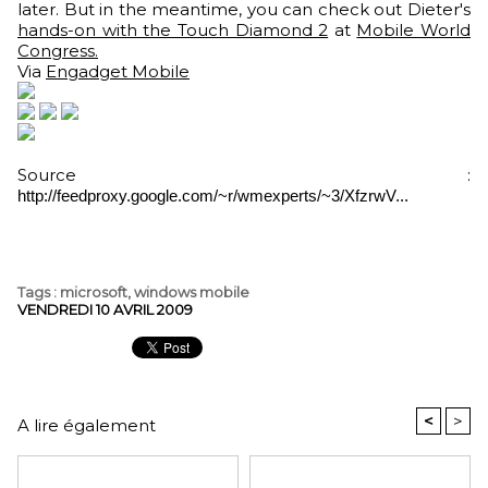
later. But in the meantime, you can check out Dieter's
hands-on with the Touch Diamond 2
at
Mobile World
Congress.
Via
Engadget Mobile
Source :
http://feedproxy.google.com/~r/wmexperts/~3/XfzrwV...
Tags
:
microsoft
,
windows mobile
VENDREDI 10 AVRIL 2009
<
>
A lire également