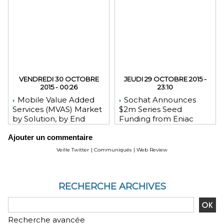
VENDREDI 30 OCTOBRE
JEUDI 29 OCTOBRE 2015 -
2015 - 00:26
23:10
Mobile Value Added
Sochat Announces
Services (MVAS) Market
$2m Series Seed
by Solution, by End
Funding from Eniac
User, by Vertical, & by
Ventures, NEA, and
Ajouter un commentaire
Geography - Global
WeChat Founder Allen
Forecast and Analysis to
Zhang
Veille Twitter
|
Communiqués
|
Web Review
2020 - Reportlinker
Review
RECHERCHE ARCHIVES
Recherche avancée