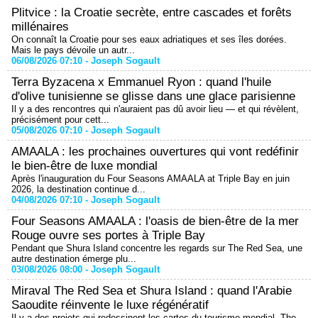
Plitvice : la Croatie secrète, entre cascades et forêts
millénaires
On connaît la Croatie pour ses eaux adriatiques et ses îles dorées.
Mais le pays dévoile un autr...
06/08/2026 07:10 -
Joseph Sogault
Terra Byzacena x Emmanuel Ryon : quand l'huile
d'olive tunisienne se glisse dans une glace parisienne
Il y a des rencontres qui n'auraient pas dû avoir lieu — et qui révèlent,
précisément pour cett...
05/08/2026 07:10 -
Joseph Sogault
AMAALA : les prochaines ouvertures qui vont redéfinir
le bien-être de luxe mondial
Après l'inauguration du Four Seasons AMAALA at Triple Bay en juin
2026, la destination continue d...
04/08/2026 07:10 -
Joseph Sogault
Four Seasons AMAALA : l'oasis de bien-être de la mer
Rouge ouvre ses portes à Triple Bay
Pendant que Shura Island concentre les regards sur The Red Sea, une
autre destination émerge plu...
03/08/2026 08:00 -
Joseph Sogault
Miraval The Red Sea et Shura Island : quand l'Arabie
Saoudite réinvente le luxe régénératif
Il y a des projets qui redessinent les cartes du tourisme mondial. The