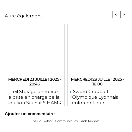
<
>
A lire également
MERCREDI 23 JUILLET 2025 -
MERCREDI 23 JUILLET 2025 -
20:46
18:00
Leil Storage annonce
Sword Group et
la prise en charge de la
l’Olympique Lyonnais
solution SaunaFS HAMR
renforcent leur
pour une capacité de
engagement mutuel
Ajouter un commentaire
stockage accrue lors
des déploiements sur
Veille Twitter
|
Communiqués
|
Web Review
site