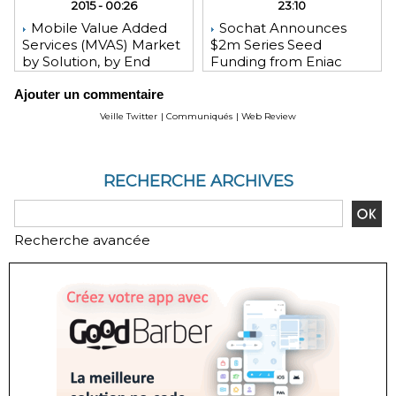
2015 - 00:26
23:10
Mobile Value Added
Sochat Announces
Services (MVAS) Market
$2m Series Seed
by Solution, by End
Funding from Eniac
User, by Vertical, & by
Ventures, NEA, and
Ajouter un commentaire
Geography - Global
WeChat Founder Allen
Forecast and Analysis to
Zhang
Veille Twitter
|
Communiqués
|
Web Review
2020 - Reportlinker
Review
RECHERCHE ARCHIVES
Recherche avancée