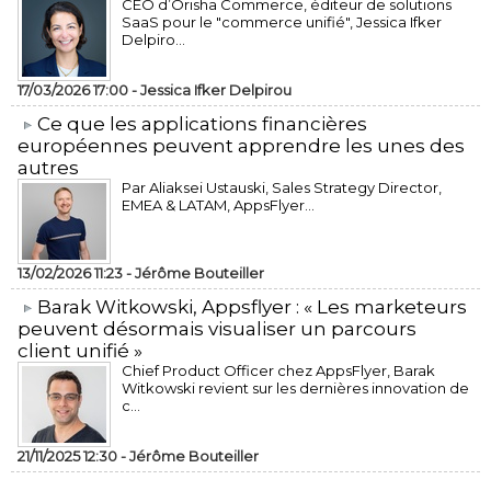
CEO d’Orisha Commerce, éditeur de solutions
SaaS pour le "commerce unifié", Jessica Ifker
Delpiro...
17/03/2026 17:00 -
Jessica Ifker Delpirou
​Ce que les applications financières
européennes peuvent apprendre les unes des
autres
Par Aliaksei Ustauski, Sales Strategy Director,
EMEA & LATAM, AppsFlyer...
13/02/2026 11:23 -
Jérôme Bouteiller
​Barak Witkowski, Appsflyer : « Les marketeurs
peuvent désormais visualiser un parcours
client unifié »
Chief Product Officer chez AppsFlyer, ​Barak
Witkowski revient sur les dernières innovation de
c...
21/11/2025 12:30 -
Jérôme Bouteiller