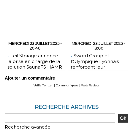
MERCREDI 23 JUILLET 2025 -
MERCREDI 23 JUILLET 2025 -
20:46
18:00
Leil Storage annonce
Sword Group et
la prise en charge de la
l’Olympique Lyonnais
solution SaunaFS HAMR
renforcent leur
pour une capacité de
engagement mutuel
Ajouter un commentaire
stockage accrue lors
des déploiements sur
Veille Twitter
|
Communiqués
|
Web Review
site
RECHERCHE ARCHIVES
Recherche avancée