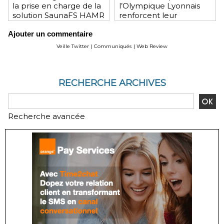
la prise en charge de la
l’Olympique Lyonnais
solution SaunaFS HAMR
renforcent leur
pour une capacité de
engagement mutuel
Ajouter un commentaire
stockage accrue lors
des déploiements sur
Veille Twitter
|
Communiqués
|
Web Review
site
RECHERCHE ARCHIVES
Recherche avancée