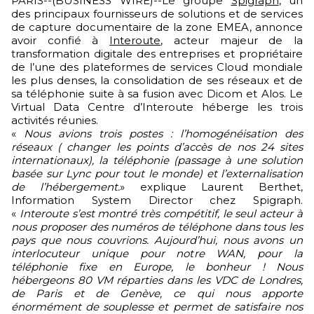
PARIS--(BUSINESS WIRE)--Le groupe
Spigraph
, un
des principaux fournisseurs de solutions et de services
de capture documentaire de la zone EMEA, annonce
avoir confié à
Interoute
, acteur majeur de la
transformation digitale des entreprises et propriétaire
de l’une des plateformes de services Cloud mondiale
les plus denses, la consolidation de ses réseaux et de
sa téléphonie suite à sa fusion avec Dicom et Alos. Le
Virtual Data Centre d’Interoute héberge les trois
activités réunies.
«
Nous avions trois postes : l’homogénéisation des
réseaux ( changer les points d’accès de nos 24 sites
internationaux), la téléphonie (passage à une solution
basée sur Lync pour tout le monde) et l’externalisation
de l’hébergement.
» explique Laurent Berthet,
Information System Director chez Spigraph.
«
Interoute s’est montré très compétitif, le seul acteur à
nous proposer des numéros de téléphone dans tous les
pays que nous couvrions. Aujourd’hui, nous avons un
interlocuteur unique pour notre WAN, pour la
téléphonie fixe en Europe, le bonheur ! Nous
hébergeons 80 VM réparties dans les VDC de Londres,
de Paris et de Genève, ce qui nous apporte
énormément de souplesse et permet de satisfaire nos