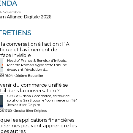
ENDA
24 Novembre
um Alliance Digitale 2026
TRETIENS
 la conversation à l’action : l’IA
tique et l’avènement de
rface invisible
Head of France & Benelux d’Infobip,
Ricardo Roman signe cette tribune
évoquant l’évolution d...
026 16:04 -
Jérôme Bouteiller
avenir du commerce unifié se
t-il dans la conversation ?
CEO d’Orisha Commerce, éditeur de
solutions SaaS pour le "commerce unifié",
Jessica Ifker Delpiro...
26 17:00 -
Jessica Ifker Delpirou
 que les applications financières
péennes peuvent apprendre les
 des autres