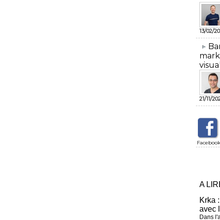
13/02/20
​Ba
mark
visua
21/11/20
Faceboo
A LI
Krka :
avec 
Dans l'