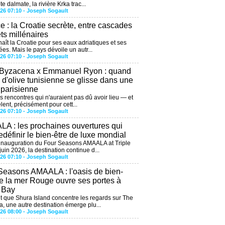
te dalmate, la rivière Krka trac...
026 07:10 -
Joseph Sogault
ce : la Croatie secrète, entre cascades
êts millénaires
aît la Croatie pour ses eaux adriatiques et ses
ées. Mais le pays dévoile un autr...
026 07:10 -
Joseph Sogault
 Byzacena x Emmanuel Ryon : quand
e d'olive tunisienne se glisse dans une
 parisienne
es rencontres qui n'auraient pas dû avoir lieu — et
lent, précisément pour cett...
026 07:10 -
Joseph Sogault
A : les prochaines ouvertures qui
edéfinir le bien-être de luxe mondial
'inauguration du Four Seasons AMAALA at Triple
uin 2026, la destination continue d...
026 07:10 -
Joseph Sogault
Seasons AMAALA : l'oasis de bien-
de la mer Rouge ouvre ses portes à
e Bay
 que Shura Island concentre les regards sur The
, une autre destination émerge plu...
026 08:00 -
Joseph Sogault