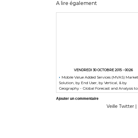
A lire également
VENDREDI 30 OCTOBRE 2015 - 00:26
Mobile Value Added Services (MVAS) Marke
Solution, by End User, by Vertical, & by
Geography - Global Forecast and Analysis to
2020 - Reportlinker Review
Ajouter un commentaire
Veille Twitter
|