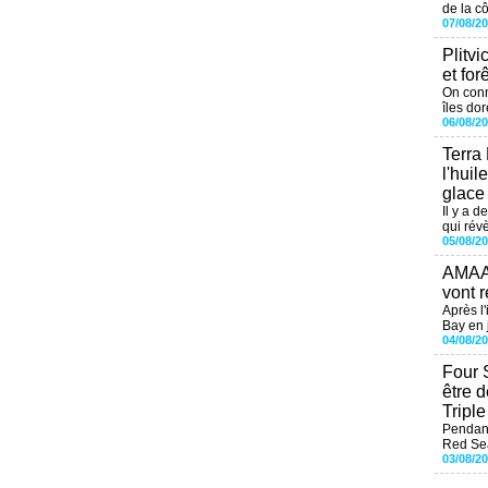
de la cô
07/08/2
Plitvi
et for
On conn
îles dor
06/08/2
Terra
l'huil
glace
Il y a d
qui révè
05/08/2
AMAAL
vont r
Après l
Bay en j
04/08/2
Four 
être 
Tripl
Pendant
Red Sea
03/08/2