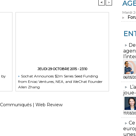
AG
<
>
Mardi 
For
EN
​De
agen
l’inte
JEUDI 29 OCTOBRE 2015 - 23:10
t by
Sochat Announces $2m Series Seed Funding
06/05/2
from Eniac Ventures, NEA, and WeChat Founder
L’
Allen Zhang
joue-
Communiqués
|
Web Review
17/03/20
​Ce
euro
unes