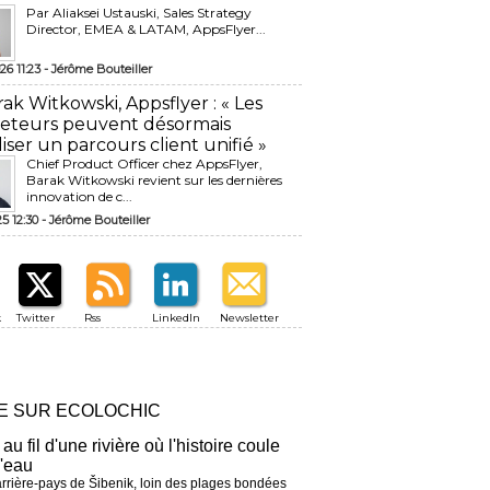
Par Aliaksei Ustauski, Sales Strategy
Director, EMEA & LATAM, AppsFlyer...
26 11:23 -
Jérôme Bouteiller
rak Witkowski, Appsflyer : « Les
eteurs peuvent désormais
liser un parcours client unifié »
Chief Product Officer chez AppsFlyer, ​
Barak Witkowski revient sur les dernières
innovation de c...
25 12:30 -
Jérôme Bouteiller
k
Twitter
Rss
LinkedIn
Newsletter
RE SUR ECOLOCHIC
 au fil d'une rivière où l'histoire coule
l'eau
arrière-pays de Šibenik, loin des plages bondées