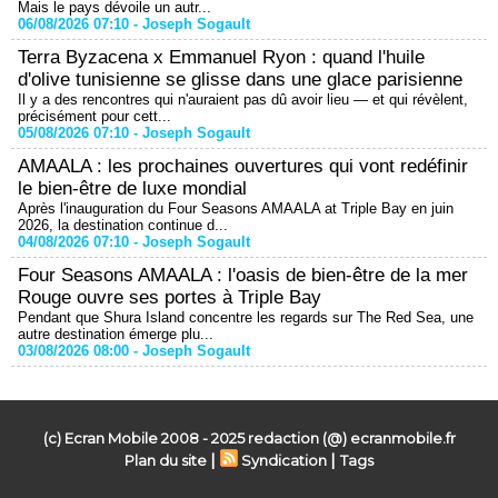
Mais le pays dévoile un autr...
06/08/2026 07:10 -
Joseph Sogault
Terra Byzacena x Emmanuel Ryon : quand l'huile
d'olive tunisienne se glisse dans une glace parisienne
Il y a des rencontres qui n'auraient pas dû avoir lieu — et qui révèlent,
précisément pour cett...
05/08/2026 07:10 -
Joseph Sogault
AMAALA : les prochaines ouvertures qui vont redéfinir
le bien-être de luxe mondial
Après l'inauguration du Four Seasons AMAALA at Triple Bay en juin
2026, la destination continue d...
04/08/2026 07:10 -
Joseph Sogault
Four Seasons AMAALA : l'oasis de bien-être de la mer
Rouge ouvre ses portes à Triple Bay
Pendant que Shura Island concentre les regards sur The Red Sea, une
autre destination émerge plu...
03/08/2026 08:00 -
Joseph Sogault
(c) Ecran Mobile 2008 - 2025 redaction (@) ecranmobile.fr
|
|
Plan du site
Syndication
Tags