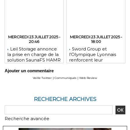
MERCREDI 23 JUILLET 2025 -
MERCREDI 23 JUILLET 2025 -
20:46
18:00
Leil Storage annonce
Sword Group et
la prise en charge de la
l’Olympique Lyonnais
solution SaunaFS HAMR
renforcent leur
pour une capacité de
engagement mutuel
Ajouter un commentaire
stockage accrue lors
des déploiements sur
Veille Twitter
|
Communiqués
|
Web Review
site
RECHERCHE ARCHIVES
Recherche avancée