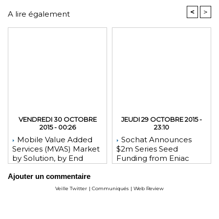
<
>
A lire également
VENDREDI 30 OCTOBRE
JEUDI 29 OCTOBRE 2015 -
2015 - 00:26
23:10
Mobile Value Added
Sochat Announces
Services (MVAS) Market
$2m Series Seed
by Solution, by End
Funding from Eniac
User, by Vertical, & by
Ventures, NEA, and
Ajouter un commentaire
Geography - Global
WeChat Founder Allen
Forecast and Analysis to
Zhang
Veille Twitter
|
Communiqués
|
Web Review
2020 - Reportlinker
Review