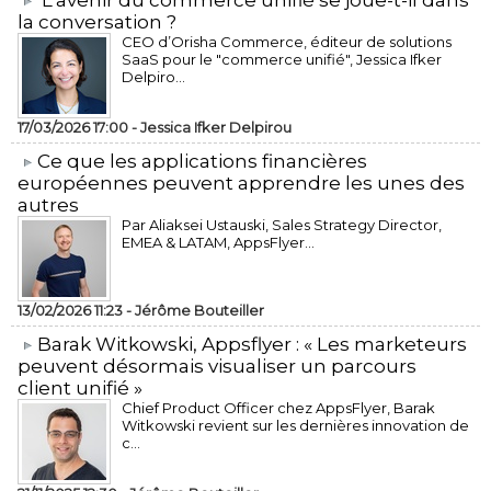
L’avenir du commerce unifié se joue-t-il dans
la conversation ?
CEO d’Orisha Commerce, éditeur de solutions
SaaS pour le "commerce unifié", Jessica Ifker
Delpiro...
17/03/2026 17:00 -
Jessica Ifker Delpirou
​Ce que les applications financières
européennes peuvent apprendre les unes des
autres
Par Aliaksei Ustauski, Sales Strategy Director,
EMEA & LATAM, AppsFlyer...
13/02/2026 11:23 -
Jérôme Bouteiller
​Barak Witkowski, Appsflyer : « Les marketeurs
peuvent désormais visualiser un parcours
client unifié »
Chief Product Officer chez AppsFlyer, ​Barak
Witkowski revient sur les dernières innovation de
c...