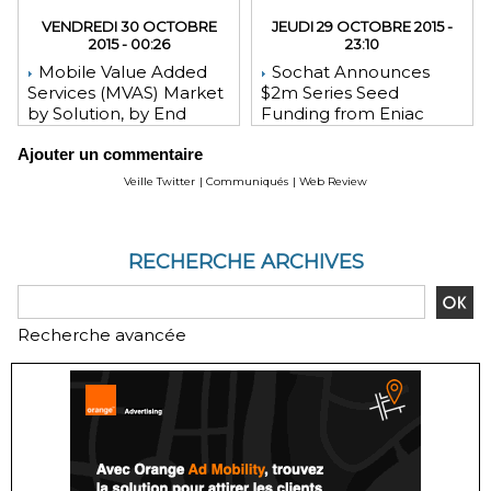
VENDREDI 30 OCTOBRE
JEUDI 29 OCTOBRE 2015 -
2015 - 00:26
23:10
Mobile Value Added
Sochat Announces
Services (MVAS) Market
$2m Series Seed
by Solution, by End
Funding from Eniac
User, by Vertical, & by
Ventures, NEA, and
Ajouter un commentaire
Geography - Global
WeChat Founder Allen
Forecast and Analysis to
Zhang
Veille Twitter
|
Communiqués
|
Web Review
2020 - Reportlinker
Review
RECHERCHE ARCHIVES
Recherche avancée