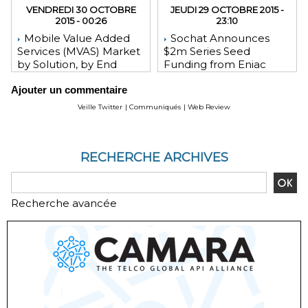
VENDREDI 30 OCTOBRE
JEUDI 29 OCTOBRE 2015 -
2015 - 00:26
23:10
Mobile Value Added
Sochat Announces
Services (MVAS) Market
$2m Series Seed
by Solution, by End
Funding from Eniac
User, by Vertical, & by
Ventures, NEA, and
Ajouter un commentaire
Geography - Global
WeChat Founder Allen
Forecast and Analysis to
Zhang
Veille Twitter
|
Communiqués
|
Web Review
2020 - Reportlinker
Review
RECHERCHE ARCHIVES
Recherche avancée