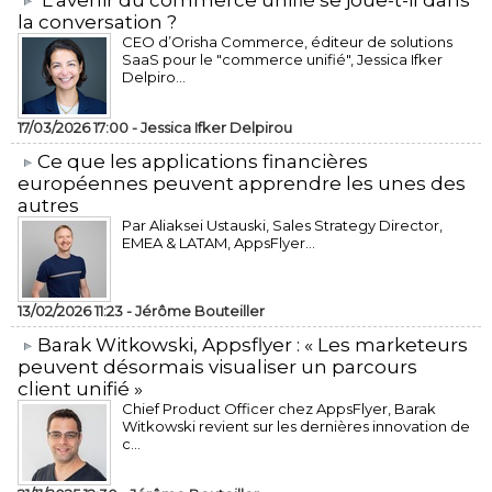
L’avenir du commerce unifié se joue-t-il dans
la conversation ?
CEO d’Orisha Commerce, éditeur de solutions
SaaS pour le "commerce unifié", Jessica Ifker
Delpiro...
17/03/2026 17:00 -
Jessica Ifker Delpirou
​Ce que les applications financières
européennes peuvent apprendre les unes des
autres
Par Aliaksei Ustauski, Sales Strategy Director,
EMEA & LATAM, AppsFlyer...
13/02/2026 11:23 -
Jérôme Bouteiller
​Barak Witkowski, Appsflyer : « Les marketeurs
peuvent désormais visualiser un parcours
client unifié »
Chief Product Officer chez AppsFlyer, ​Barak
Witkowski revient sur les dernières innovation de
c...