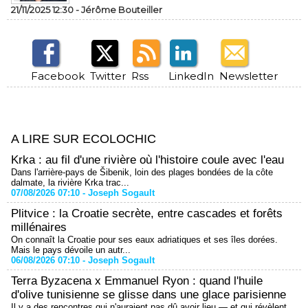
21/11/2025 12:30 -
Jérôme Bouteiller
Facebook
Twitter
Rss
LinkedIn
Newsletter
A LIRE SUR ECOLOCHIC
Krka : au fil d'une rivière où l'histoire coule avec l'eau
Dans l'arrière-pays de Šibenik, loin des plages bondées de la côte
dalmate, la rivière Krka trac...
07/08/2026 07:10 -
Joseph Sogault
Plitvice : la Croatie secrète, entre cascades et forêts
millénaires
On connaît la Croatie pour ses eaux adriatiques et ses îles dorées.
Mais le pays dévoile un autr...
06/08/2026 07:10 -
Joseph Sogault
Terra Byzacena x Emmanuel Ryon : quand l'huile
d'olive tunisienne se glisse dans une glace parisienne
Il y a des rencontres qui n'auraient pas dû avoir lieu — et qui révèlent,