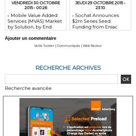
VENDREDI 30 OCTOBRE
JEUDI 29 OCTOBRE 2015 -
2015 - 00:26
23:10
Mobile Value Added
Sochat Announces
Services (MVAS) Market
$2m Series Seed
by Solution, by End
Funding from Eniac
User, by Vertical, & by
Ventures, NEA, and
Ajouter un commentaire
Geography - Global
WeChat Founder Allen
Forecast and Analysis to
Zhang
Veille Twitter
|
Communiqués
|
Web Review
2020 - Reportlinker
Review
RECHERCHE ARCHIVES
Recherche avancée