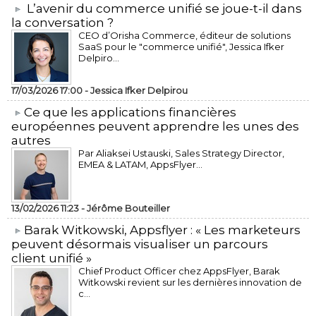
L’avenir du commerce unifié se joue-t-il dans
la conversation ?
CEO d’Orisha Commerce, éditeur de solutions
SaaS pour le "commerce unifié", Jessica Ifker
Delpiro...
17/03/2026 17:00 -
Jessica Ifker Delpirou
​Ce que les applications financières
européennes peuvent apprendre les unes des
autres
Par Aliaksei Ustauski, Sales Strategy Director,
EMEA & LATAM, AppsFlyer...
13/02/2026 11:23 -
Jérôme Bouteiller
​Barak Witkowski, Appsflyer : « Les marketeurs
peuvent désormais visualiser un parcours
client unifié »
Chief Product Officer chez AppsFlyer, ​Barak
Witkowski revient sur les dernières innovation de
c...