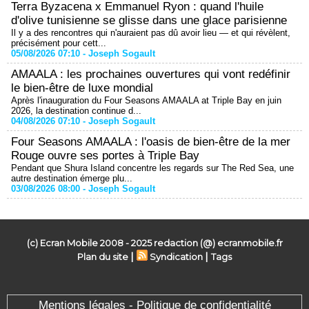
Terra Byzacena x Emmanuel Ryon : quand l'huile
d'olive tunisienne se glisse dans une glace parisienne
Il y a des rencontres qui n'auraient pas dû avoir lieu — et qui révèlent,
précisément pour cett...
05/08/2026 07:10 -
Joseph Sogault
AMAALA : les prochaines ouvertures qui vont redéfinir
le bien-être de luxe mondial
Après l'inauguration du Four Seasons AMAALA at Triple Bay en juin
2026, la destination continue d...
04/08/2026 07:10 -
Joseph Sogault
Four Seasons AMAALA : l'oasis de bien-être de la mer
Rouge ouvre ses portes à Triple Bay
Pendant que Shura Island concentre les regards sur The Red Sea, une
autre destination émerge plu...
03/08/2026 08:00 -
Joseph Sogault
(c) Ecran Mobile 2008 - 2025 redaction (@) ecranmobile.fr
|
|
Plan du site
Syndication
Tags
Mentions légales - Politique de confidentialité