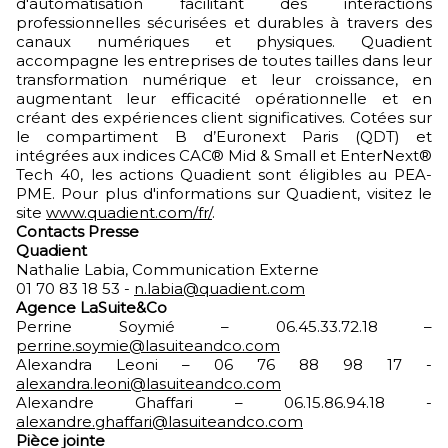
d'automatisation facilitant des interactions
professionnelles sécurisées et durables à travers des
canaux numériques et physiques. Quadient
accompagne les entreprises de toutes tailles dans leur
transformation numérique et leur croissance, en
augmentant leur efficacité opérationnelle et en
créant des expériences client significatives. Cotées sur
le compartiment B d’Euronext Paris (QDT) et
intégrées aux indices CAC® Mid & Small et EnterNext®
Tech 40, les actions Quadient sont éligibles au PEA-
PME. Pour plus d'informations sur Quadient, visitez le
site
www.quadient.com/fr/
.
Contacts Presse
Quadient
Nathalie Labia, Communication Externe
01 70 83 18 53 -
n.labia@quadient.com
Agence LaSuite&Co
Perrine Soymié – 06.45.33.72.18 –
perrine.soymie@lasuiteandco.com
Alexandra Leoni – 06 76 88 98 17 -
alexandra.leoni@lasuiteandco.com
Alexandre Ghaffari – 06.15.86.94.18 -
alexandre.ghaffari@lasuiteandco.com
Pièce jointe