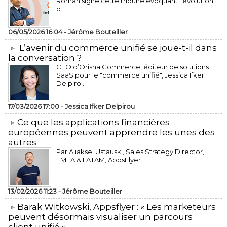
Roman signe cette tribune évoquant l’évolution
d...
06/05/2026 16:04 -
Jérôme Bouteiller
L’avenir du commerce unifié se joue-t-il dans
la conversation ?
CEO d’Orisha Commerce, éditeur de solutions
SaaS pour le "commerce unifié", Jessica Ifker
Delpiro...
17/03/2026 17:00 -
Jessica Ifker Delpirou
​Ce que les applications financières
européennes peuvent apprendre les unes des
autres
Par Aliaksei Ustauski, Sales Strategy Director,
EMEA & LATAM, AppsFlyer...
13/02/2026 11:23 -
Jérôme Bouteiller
​Barak Witkowski, Appsflyer : « Les marketeurs
peuvent désormais visualiser un parcours