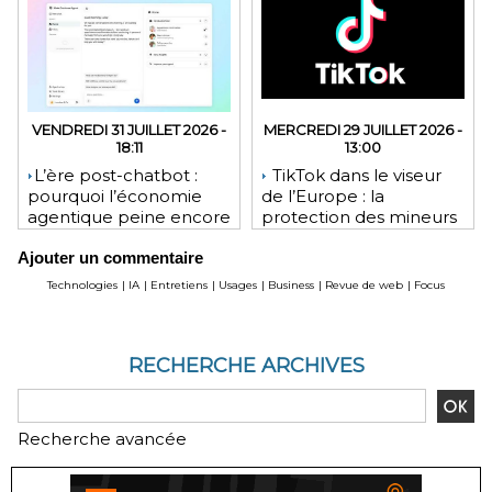
VENDREDI 31 JUILLET 2026 -
MERCREDI 29 JUILLET 2026 -
18:11
13:00
​L’ère post-chatbot :
TikTok dans le viseur
pourquoi l’économie
de l’Europe : la
agentique peine encore
protection des mineurs
à tenir ses promesses
pourrait lui coûter une
Ajouter un commentaire
financières
lourde amende
Technologies
|
IA
|
Entretiens
|
Usages
|
Business
|
Revue de web
|
Focus
RECHERCHE ARCHIVES
Recherche avancée