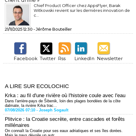
client unifié »
Chief Product Officer chez AppsFlyer, ​Barak
Witkowski revient sur les dernières innovation de
c...
21/11/2025 12:30 -
Jérôme Bouteiller
Facebook
Twitter
Rss
LinkedIn
Newsletter
A LIRE SUR ECOLOCHIC
Krka : au fil d'une rivière où l'histoire coule avec l'eau
Dans l'arrière-pays de Šibenik, loin des plages bondées de la côte
dalmate, la rivière Krka trac...
07/08/2026 07:10 -
Joseph Sogault
Plitvice : la Croatie secrète, entre cascades et forêts
millénaires
On connaît la Croatie pour ses eaux adriatiques et ses îles dorées.
Mais le pays dévoile un autr...