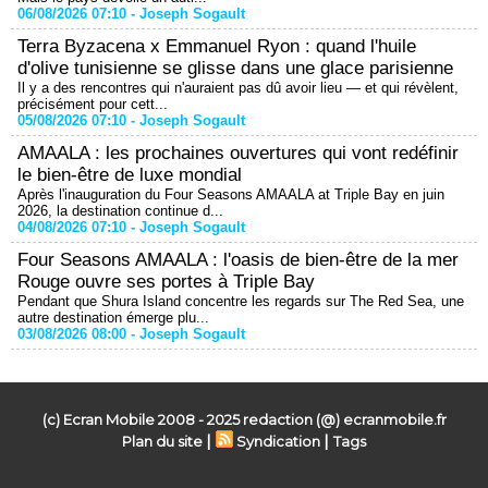
06/08/2026 07:10 -
Joseph Sogault
Terra Byzacena x Emmanuel Ryon : quand l'huile
d'olive tunisienne se glisse dans une glace parisienne
Il y a des rencontres qui n'auraient pas dû avoir lieu — et qui révèlent,
précisément pour cett...
05/08/2026 07:10 -
Joseph Sogault
AMAALA : les prochaines ouvertures qui vont redéfinir
le bien-être de luxe mondial
Après l'inauguration du Four Seasons AMAALA at Triple Bay en juin
2026, la destination continue d...
04/08/2026 07:10 -
Joseph Sogault
Four Seasons AMAALA : l'oasis de bien-être de la mer
Rouge ouvre ses portes à Triple Bay
Pendant que Shura Island concentre les regards sur The Red Sea, une
autre destination émerge plu...
03/08/2026 08:00 -
Joseph Sogault
(c) Ecran Mobile 2008 - 2025 redaction (@) ecranmobile.fr
|
|
Plan du site
Syndication
Tags