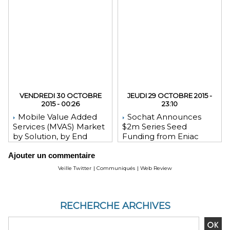
VENDREDI 30 OCTOBRE
JEUDI 29 OCTOBRE 2015 -
2015 - 00:26
23:10
Mobile Value Added
Sochat Announces
Services (MVAS) Market
$2m Series Seed
by Solution, by End
Funding from Eniac
User, by Vertical, & by
Ventures, NEA, and
Ajouter un commentaire
Geography - Global
WeChat Founder Allen
Forecast and Analysis to
Zhang
Veille Twitter
|
Communiqués
|
Web Review
2020 - Reportlinker
Review
RECHERCHE ARCHIVES