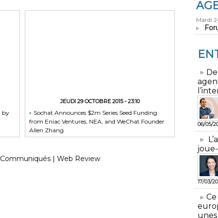
AG
Mardi 
For
EN
​De
agen
l’inte
JEUDI 29 OCTOBRE 2015 - 23:10
t by
Sochat Announces $2m Series Seed Funding
from Eniac Ventures, NEA, and WeChat Founder
06/05/2
Allen Zhang
L’
joue-
Communiqués
|
Web Review
17/03/20
​Ce
euro
unes