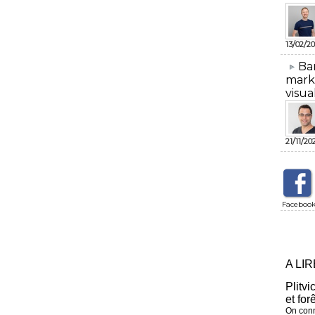
13/02/20
​Ba
mark
visua
21/11/20
Faceboo
A LI
Plitvi
et for
On conn