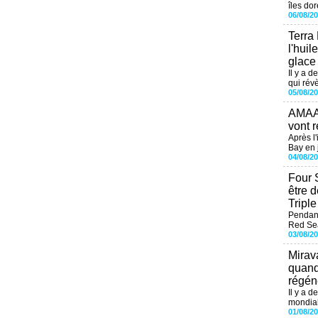
îles dor
06/08/2
Terra
l'huil
glace
Il y a d
qui révè
05/08/2
AMAAL
vont r
Après l
Bay en j
04/08/2
Four 
être 
Tripl
Pendant
Red Sea
03/08/2
Mirav
quand
régéné
Il y a d
mondial
01/08/2