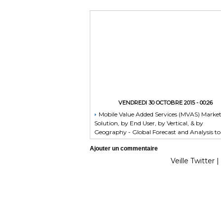
VENDREDI 30 OCTOBRE 2015 - 00:26
Mobile Value Added Services (MVAS) Marke
Solution, by End User, by Vertical, & by
Geography - Global Forecast and Analysis to
2020 - Reportlinker Review
Ajouter un commentaire
Veille Twitter
|