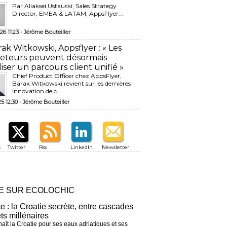
Par Aliaksei Ustauski, Sales Strategy
Director, EMEA & LATAM, AppsFlyer...
26 11:23 -
Jérôme Bouteiller
rak Witkowski, Appsflyer : « Les
eteurs peuvent désormais
liser un parcours client unifié »
Chief Product Officer chez AppsFlyer, ​
Barak Witkowski revient sur les dernières
innovation de c...
25 12:30 -
Jérôme Bouteiller
k
Twitter
Rss
LinkedIn
Newsletter
RE SUR ECOLOCHIC
ce : la Croatie secrète, entre cascades
êts millénaires
aît la Croatie pour ses eaux adriatiques et ses