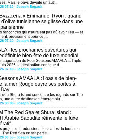
ées. Mais le pays dévoile un autr...
026 07:10 -
Joseph Sogault
 Byzacena x Emmanuel Ryon : quand
e d'olive tunisienne se glisse dans une
 parisienne
es rencontres qui n'auraient pas dû avoir lieu — et
lent, précisément pour cett...
026 07:10 -
Joseph Sogault
A : les prochaines ouvertures qui
edéfinir le bien-être de luxe mondial
'inauguration du Four Seasons AMAALA at Triple
uin 2026, la destination continue d...
026 07:10 -
Joseph Sogault
Seasons AMAALA : l'oasis de bien-
de la mer Rouge ouvre ses portes à
e Bay
 que Shura Island concentre les regards sur The
, une autre destination émerge plu...
026 08:00 -
Joseph Sogault
al The Red Sea et Shura Island :
 l'Arabie Saoudite réinvente le luxe
ratif
es projets qui redessinent les cartes du tourisme
. The Red Sea en fait partie...
026 06:55 -
Joseph Sogault