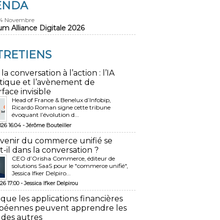
ENDA
24 Novembre
um Alliance Digitale 2026
TRETIENS
 la conversation à l’action : l’IA
tique et l’avènement de
rface invisible
Head of France & Benelux d’Infobip,
Ricardo Roman signe cette tribune
évoquant l’évolution d...
026 16:04 -
Jérôme Bouteiller
avenir du commerce unifié se
t-il dans la conversation ?
CEO d’Orisha Commerce, éditeur de
solutions SaaS pour le "commerce unifié",
Jessica Ifker Delpiro...
26 17:00 -
Jessica Ifker Delpirou
 que les applications financières
péennes peuvent apprendre les
 des autres