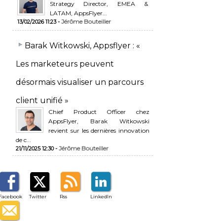
Strategy Director, EMEA &
LATAM, AppsFlyer...
Jérôme Bouteiller
13/02/2026 11:23 -
​Barak Witkowski, Appsflyer : «
Les marketeurs peuvent
désormais visualiser un parcours
client unifié »
Chief Product Officer chez
AppsFlyer, ​Barak Witkowski
revient sur les dernières innovation
de c...
Jérôme Bouteiller
21/11/2025 12:30 -
Facebook
Twitter
Rss
LinkedIn