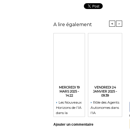
<
>
A lire également
MERCREDI 19
VENDREDI 24
MARS 2025 -
JANVIER 2025 -
14:22
09:39
Les Nouveaux
Rôle des Agents
Horizons de l’IA
Autonomes dans
dans la
l’IA
Médecine
Ajouter un commentaire