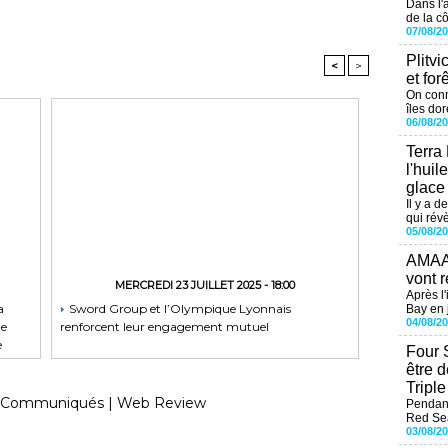
Dans l'
de la cô
07/08/2
Plitvi
<
>
et for
On conn
îles dor
06/08/2
Terra
l'huil
glace
Il y a d
qui révè
05/08/2
AMAAL
vont r
MERCREDI 23 JUILLET 2025 - 18:00
Après l
a
Sword Group et l’Olympique Lyonnais
Bay en j
04/08/2
de
renforcent leur engagement mutuel
e
Four 
être 
Tripl
Communiqués
|
Web Review
Pendant
Red Sea
03/08/2