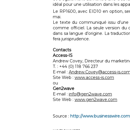
idéal pour une utilisation dans les ap
Le RP1600, avec EID10 en option, se
mai.
Le texte du communiqué issu d’une t
comme officiel. La seule version du
dans sa langue d’origine. La traductio
fera jurisprudence.
Contacts
Access-IS
Andrew Covey, Directeur du marketi
T. : +44 (0) 118 766 237
E-mail :
Andrew.Covey@access-is.co
Site Web :
www.access-is.com
ou
Gen2wave
E-mail :
info@gen2wave.com
Site Web :
www.gen2wave.com
Source :
http://www.businesswire.co