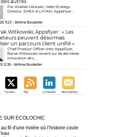
 des autres
Par Aliaksei Ustauski, Sales Strategy
Director, EMEA & LATAM, AppsFlyer...
26 11:23 -
Jérôme Bouteiller
rak Witkowski, Appsflyer : « Les
eteurs peuvent désormais
liser un parcours client unifié »
Chief Product Officer chez AppsFlyer, ​
Barak Witkowski revient sur les dernières
innovation de c...
25 12:30 -
Jérôme Bouteiller
k
Twitter
Rss
LinkedIn
Newsletter
RE SUR ECOLOCHIC
 au fil d'une rivière où l'histoire coule
l'eau