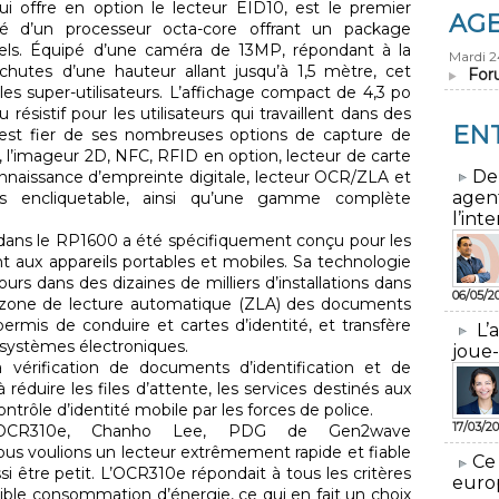
i offre en option le lecteur EID10, est le premier
AG
é d’un processeur octa-core offrant un package
riels. Équipé d’une caméra de 13MP, répondant à la
Mardi 
hutes d’une hauteur allant jusqu’à 1,5 mètre, cet
For
 les super-utilisateurs. L’affichage compact de 4,3 po
 résistif pour les utilisateurs qui travaillent dans des
EN
l est fier de ses nombreuses options de capture de
, l’imageur 2D, NFC, RFID en option, lecteur de carte
​De
nnaissance d’empreinte digitale, lecteur OCR/ZLA et
agen
s encliquetable, ainsi qu’une gamme complète
l’inte
dans le RP1600 a été spécifiquement conçu pour les
t aux appareils portables et mobiles. Sa technologie
ours dans des dizaines de milliers d’installations dans
06/05/2
la zone de lecture automatique (ZLA) des documents
permis de conduire et cartes d’identité, et transfère
L’
systèmes électroniques.
joue-
 vérification de documents d’identification et de
 réduire les files d’attente, les services destinés aux
ontrôle d’identité mobile par les forces de police.
17/03/20
 l’OCR310e, Chanho Lee, PDG de Gen2wave
 Nous voulions un lecteur extrêmement rapide et fiable
​Ce
ssi être petit. L’OCR310e répondait à tous les critères
euro
ble consommation d’énergie, ce qui en fait un choix