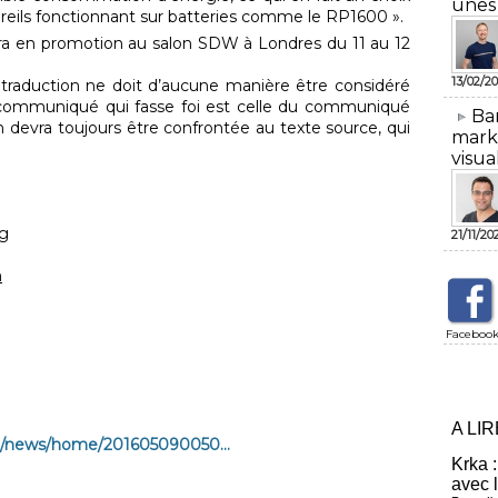
unes
pareils fonctionnant sur batteries comme le RP1600 ».
ra en promotion au salon SDW à Londres du 11 au 12
13/02/20
raduction ne doit d’aucune manière être considéré
 communiqué qui fasse foi est celle du communiqué
​Ba
n devra toujours être confrontée au texte source, qui
mark
visua
ng
21/11/20
m
Faceboo
A LI
m/news/home/201605090050...
Krka :
avec 