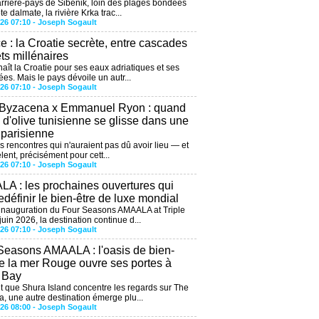
arrière-pays de Šibenik, loin des plages bondées
te dalmate, la rivière Krka trac...
026 07:10 -
Joseph Sogault
ce : la Croatie secrète, entre cascades
êts millénaires
aît la Croatie pour ses eaux adriatiques et ses
ées. Mais le pays dévoile un autr...
026 07:10 -
Joseph Sogault
 Byzacena x Emmanuel Ryon : quand
e d'olive tunisienne se glisse dans une
 parisienne
es rencontres qui n'auraient pas dû avoir lieu — et
lent, précisément pour cett...
026 07:10 -
Joseph Sogault
A : les prochaines ouvertures qui
edéfinir le bien-être de luxe mondial
'inauguration du Four Seasons AMAALA at Triple
uin 2026, la destination continue d...
026 07:10 -
Joseph Sogault
Seasons AMAALA : l'oasis de bien-
de la mer Rouge ouvre ses portes à
e Bay
 que Shura Island concentre les regards sur The
, une autre destination émerge plu...
026 08:00 -
Joseph Sogault