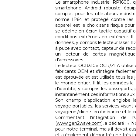
Le smartphone industriel RP1600, qu
smartphone Android robuste équip
complet pour les utilisateurs indust
norme IP64 et protégé contre les c
appareil est le choix sans risque pour
se décline en écran tactile capacitif ou
conditions extrêmes en extérieur. I
données, y compris le lecteur laser 1D
à puce avec contact, capteur de reco
un lecteur de cartes magnétique
d’accessoires.
Le lecteur OCR310e OCR/ZLA utilisé 
fabricants OEM et s’intègre facilemen
est éprouvée et est utilisée tous les j
le monde entier. Il lit les données 
d’identité, y compris les passeports, 
instantanément ces informations aux 
Son champ d’application englobe la
voyage portables, les services visant à
voyageurs/clients en itinérance et le c
Commentant l’intégration de
(
www.gen2wave.com
), a déclaré : «
pour notre terminal, mais il devait au
et a également démontré une très fai