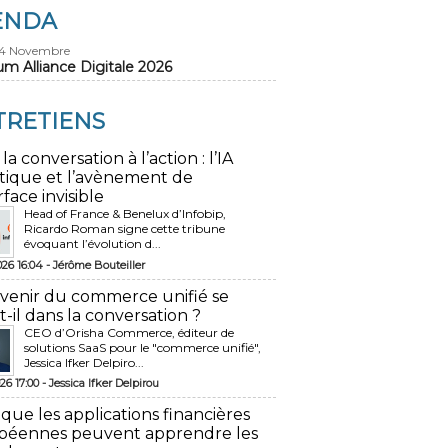
ENDA
24 Novembre
um Alliance Digitale 2026
TRETIENS
 la conversation à l’action : l’IA
tique et l’avènement de
rface invisible
Head of France & Benelux d’Infobip,
Ricardo Roman signe cette tribune
évoquant l’évolution d...
026 16:04 -
Jérôme Bouteiller
avenir du commerce unifié se
t-il dans la conversation ?
CEO d’Orisha Commerce, éditeur de
solutions SaaS pour le "commerce unifié",
Jessica Ifker Delpiro...
26 17:00 -
Jessica Ifker Delpirou
 que les applications financières
péennes peuvent apprendre les