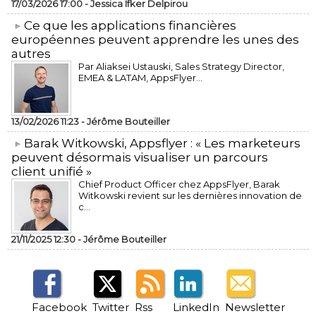
17/03/2026 17:00 -
Jessica Ifker Delpirou
​Ce que les applications financières
européennes peuvent apprendre les unes des
autres
Par Aliaksei Ustauski, Sales Strategy Director,
EMEA & LATAM, AppsFlyer...
13/02/2026 11:23 -
Jérôme Bouteiller
​Barak Witkowski, Appsflyer : « Les marketeurs
peuvent désormais visualiser un parcours
client unifié »
Chief Product Officer chez AppsFlyer, ​Barak
Witkowski revient sur les dernières innovation de
c...
21/11/2025 12:30 -
Jérôme Bouteiller
Facebook
Twitter
Rss
LinkedIn
Newsletter