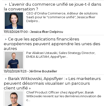
L’avenir du commerce unifié se joue-t-il dans
la conversation ?
CEO d’Orisha Commerce, éditeur de solutions
SaaS pour le "commerce unifié", Jessica Ifker
Delpiro...
17/03/2026 17:00 -
Jessica Ifker Delpirou
​Ce que les applications financières
européennes peuvent apprendre les unes des
autres
Par Aliaksei Ustauski, Sales Strategy Director,
EMEA & LATAM, AppsFlyer...
13/02/2026 11:23 -
Jérôme Bouteiller
​Barak Witkowski, Appsflyer : « Les marketeurs
peuvent désormais visualiser un parcours
client unifié »
Chief Product Officer chez AppsFlyer, ​Barak
Witkowski revient sur les dernières innovation de
c...