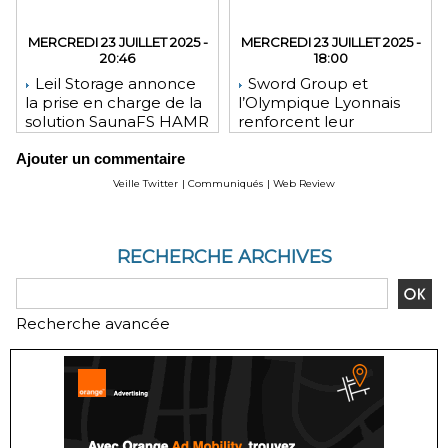
MERCREDI 23 JUILLET 2025 -
MERCREDI 23 JUILLET 2025 -
20:46
18:00
Leil Storage annonce
Sword Group et
la prise en charge de la
l’Olympique Lyonnais
solution SaunaFS HAMR
renforcent leur
pour une capacité de
engagement mutuel
Ajouter un commentaire
stockage accrue lors
des déploiements sur
Veille Twitter
|
Communiqués
|
Web Review
site
RECHERCHE ARCHIVES
Recherche avancée