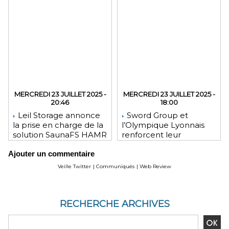
MERCREDI 23 JUILLET 2025 -
MERCREDI 23 JUILLET 2025 -
20:46
18:00
Leil Storage annonce
Sword Group et
la prise en charge de la
l’Olympique Lyonnais
solution SaunaFS HAMR
renforcent leur
pour une capacité de
engagement mutuel
Ajouter un commentaire
stockage accrue lors
des déploiements sur
Veille Twitter
|
Communiqués
|
Web Review
site
RECHERCHE ARCHIVES