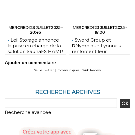
MERCREDI 23 JUILLET 2025 -
MERCREDI 23 JUILLET 2025 -
20:46
18:00
Leil Storage annonce
Sword Group et
la prise en charge de la
l’Olympique Lyonnais
solution SaunaFS HAMR
renforcent leur
pour une capacité de
engagement mutuel
Ajouter un commentaire
stockage accrue lors
des déploiements sur
Veille Twitter
|
Communiqués
|
Web Review
site
RECHERCHE ARCHIVES
Recherche avancée