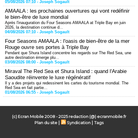
05/08/2026 07:10 -
Joseph Sogault
AMAALA : les prochaines ouvertures qui vont redéfinir
le bien-être de luxe mondial
Après l'inauguration du Four Seasons AMAALA at Triple Bay en juin
2026, la destination continue d...
04/08/2026 07:10 -
Joseph Sogault
Four Seasons AMAALA : l'oasis de bien-être de la mer
Rouge ouvre ses portes à Triple Bay
Pendant que Shura Island concentre les regards sur The Red Sea, une
autre destination émerge plu...
03/08/2026 08:00 -
Joseph Sogault
Miraval The Red Sea et Shura Island : quand l'Arabie
Saoudite réinvente le luxe régénératif
Il y a des projets qui redessinent les cartes du tourisme mondial. The
Red Sea en fait partie...
01/08/2026 06:55 -
Joseph Sogault
(c) Ecran Mobile 2008 - 2025 redaction (@) ecranmobile.fr
|
|
Plan du site
Syndication
Tags